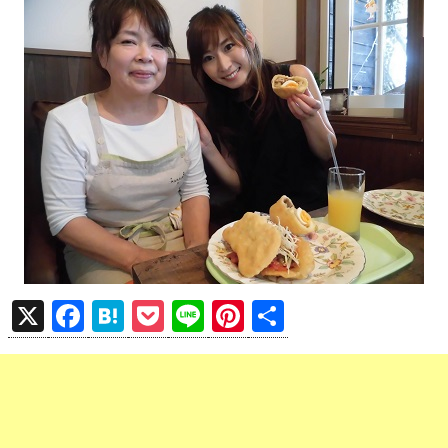
X
F
H
P
Li
Pi
共
a
at
o
n
nt
有
ce
e
ck
e
er
b
n
et
es
o
a
t