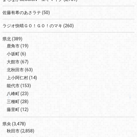
佐藤有希のあさラテ
(50)
ラジオ快晴ＧＯ！ＧＯ！のマキ
(260)
県北
(389)
鹿角市
(19)
小坂町
(6)
大館市
(67)
北秋田市
(63)
上小阿仁村
(14)
能代市
(153)
八峰町
(23)
三種町
(28)
藤里町
(12)
県央
(3,478)
秋田市
(2,858)