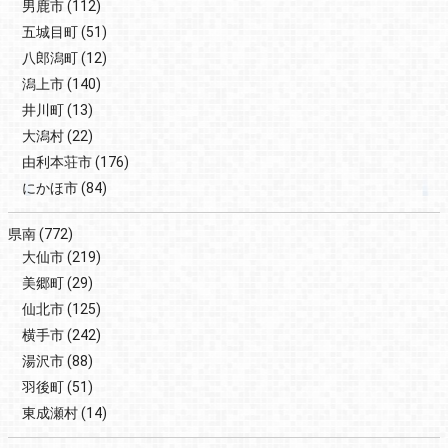
男鹿市
(112)
五城目町
(51)
八郎潟町
(12)
潟上市
(140)
井川町
(13)
大潟村
(22)
由利本荘市
(176)
にかほ市
(84)
県南
(772)
大仙市
(219)
美郷町
(29)
仙北市
(125)
横手市
(242)
湯沢市
(88)
羽後町
(51)
東成瀬村
(14)