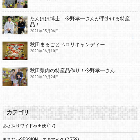
たんぽぽ博士 今野孝一さんが手掛ける特産
品！
2021年05月06日
秋田まるごとペロリキャンディー
2020年06月10日
秋田県内の特産品作り！今野孝一さん
2020年09月24日
カテゴリ
あさ採りワイド秋田便
(17)
まちなかSESSION エキマイク
(2,759)