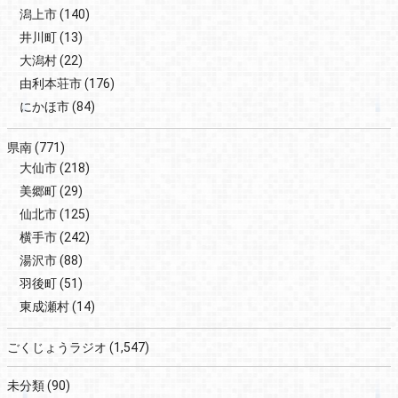
潟上市
(140)
井川町
(13)
大潟村
(22)
由利本荘市
(176)
にかほ市
(84)
県南
(771)
大仙市
(218)
美郷町
(29)
仙北市
(125)
横手市
(242)
湯沢市
(88)
羽後町
(51)
東成瀬村
(14)
ごくじょうラジオ
(1,547)
未分類
(90)