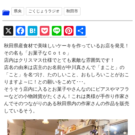
県央
ごくじょうラジオ
秋田市
X
F
H
P
Li
Pi
共
a
at
o
n
nt
有
秋田県産食材で美味しいケーキを作っているお店を発見！
ce
e
ck
e
er
その名も「お菓子なＣｏｔｏ」
b
n
et
es
店内はクリスマス仕様でとても素敵な雰囲気です！
o
a
t
店名の由来は店主のお名前が中川真さんで「まこと」の
「こと」を名づけ、たのしいこと、おもしろいことがおこ
o
りますよ～に！との願いをこめて･･･。
k
そうそう店内に入るとお菓子やさんなのにピアスやマフラ
ーなどの小物雑貨がたくさん！これは奥様が手作り作家さ
んでそのつながりのある秋田県内の作家さんの作品を販売
しているそう。