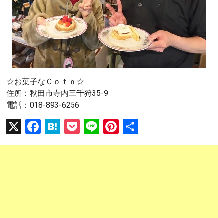
☆お菓子なＣｏｔｏ☆
住所：秋田市寺内三千狩35-9
電話：018-893-6256
X
F
H
P
Li
Pi
共
a
at
o
n
nt
有
ce
e
ck
e
er
b
n
et
es
o
a
t
o