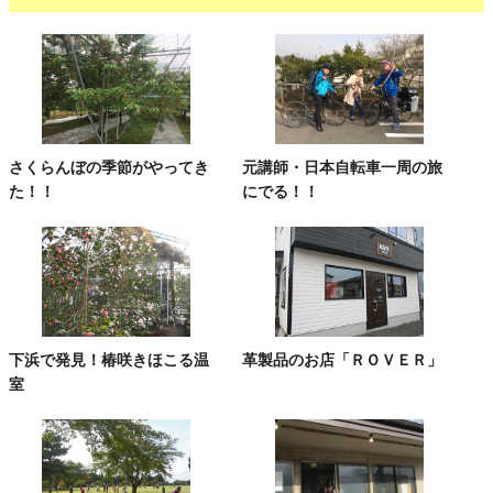
さくらんぼの季節がやってき
元講師・日本自転車一周の旅
た！！
にでる！！
下浜で発見！椿咲きほこる温
革製品のお店「ＲＯＶＥＲ」
室