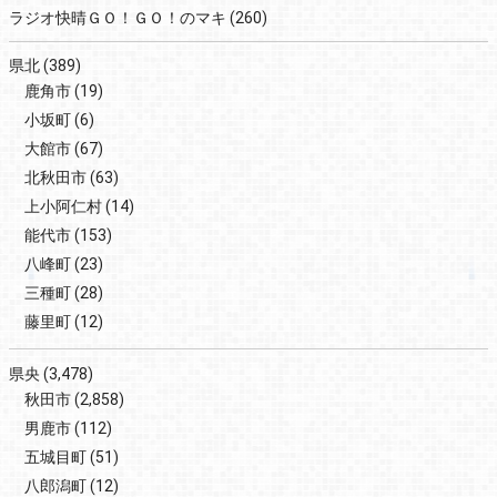
ラジオ快晴ＧＯ！ＧＯ！のマキ
(260)
県北
(389)
鹿角市
(19)
小坂町
(6)
大館市
(67)
北秋田市
(63)
上小阿仁村
(14)
能代市
(153)
八峰町
(23)
三種町
(28)
藤里町
(12)
県央
(3,478)
秋田市
(2,858)
男鹿市
(112)
五城目町
(51)
八郎潟町
(12)