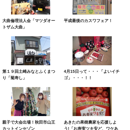
大曲倫理法人会「マツダオー
平成最後のカスワフェア！
トザム大曲」
第１９回土崎みなとふくまつ
4月15日って・・・「よいイチ
り「菊寿し」
ゴ」・・・！！
親子で大会出場！秋田市山王
あきたの果樹農家を応援しよ
カットインセゾン
う!「お寿実ツキ安ど、ワケあ