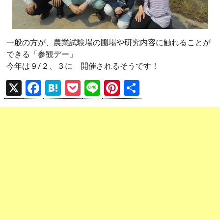
一般の方が、農業試験場の圃場や研究内容に触れることが
できる「参観デー」
今年は９/２、３に 開催されるそうです！
X
F
H
P
Li
Pi
共
a
at
o
n
nt
有
ce
e
ck
e
er
b
n
et
es
o
a
t
o
k