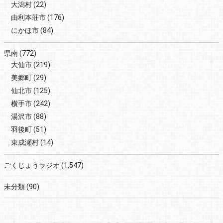
大潟村
(22)
由利本荘市
(176)
にかほ市
(84)
県南
(772)
大仙市
(219)
美郷町
(29)
仙北市
(125)
横手市
(242)
湯沢市
(88)
羽後町
(51)
東成瀬村
(14)
ごくじょうラジオ
(1,547)
未分類
(90)