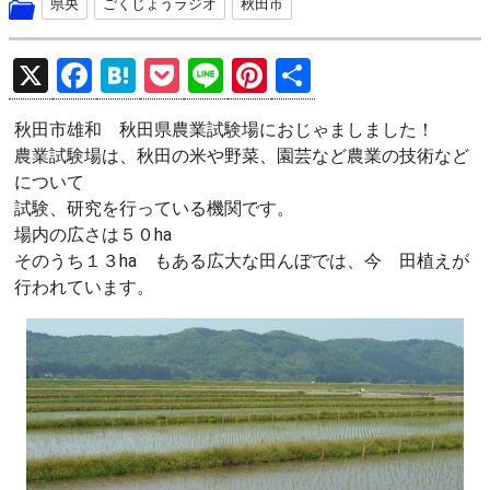
県央
ごくじょうラジオ
秋田市
X
F
H
P
Li
Pi
共
a
at
o
n
nt
有
秋田市雄和 秋田県農業試験場におじゃましました！
ce
e
ck
e
er
農業試験場は、秋田の米や野菜、園芸など農業の技術など
b
n
et
es
について
o
a
t
試験、研究を行っている機関です。
場内の広さは５０ha
o
そのうち１３ha もある広大な田んぼでは、今 田植えが
k
行われています。