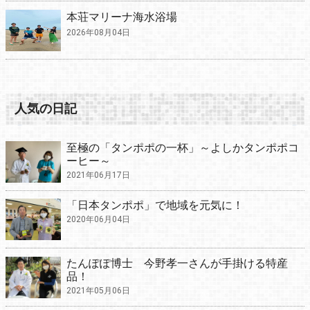
本荘マリーナ海水浴場
2026年08月04日
人気の日記
至極の「タンポポの一杯」～よしかタンポポコ
ーヒー～
2021年06月17日
「日本タンポポ」で地域を元気に！
2020年06月04日
たんぽぽ博士 今野孝一さんが手掛ける特産
品！
2021年05月06日