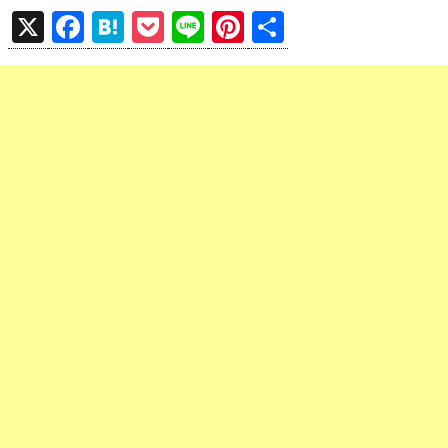
X
F
H
P
Li
Pi
共
a
at
o
n
nt
有
ce
e
ck
e
er
b
n
et
es
o
a
t
o
k