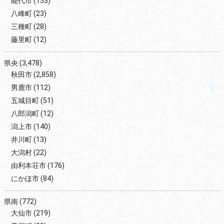
能代市
(153)
八峰町
(23)
三種町
(28)
藤里町
(12)
県央
(3,478)
秋田市
(2,858)
男鹿市
(112)
五城目町
(51)
八郎潟町
(12)
潟上市
(140)
井川町
(13)
大潟村
(22)
由利本荘市
(176)
にかほ市
(84)
県南
(772)
大仙市
(219)