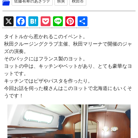
佐藤有希のあさラテ
県央
秋田市
X
F
H
P
Li
Pi
共
a
at
o
n
nt
有
タイトルから惹かれるこのイベント。
ce
e
ck
e
er
秋田クルージングクラブ主催、秋田マリーナで開催のジャ
b
n
et
es
ズの演奏。
o
a
t
そのバックにはフランス製のヨット。
ヨットの中は、キッチンやベットがあり、とても豪華なヨ
o
ットです。
k
キッチンではピザやパスタを作ったり。
今回お話を伺った榎さんはこのヨットで北海道にもいくそ
うです！