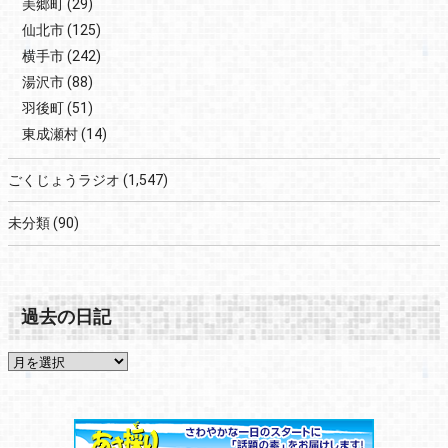
美郷町
(29)
仙北市
(125)
横手市
(242)
湯沢市
(88)
羽後町
(51)
東成瀬村
(14)
ごくじょうラジオ
(1,547)
未分類
(90)
過去の日記