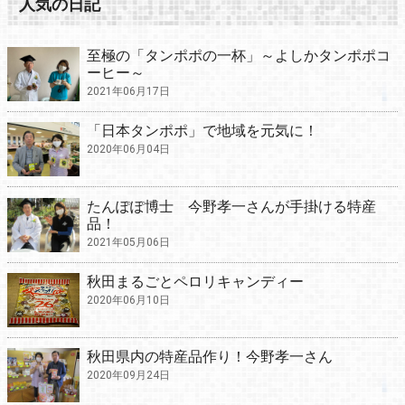
人気の日記
至極の「タンポポの一杯」～よしかタンポポコ
ーヒー～
2021年06月17日
「日本タンポポ」で地域を元気に！
2020年06月04日
たんぽぽ博士 今野孝一さんが手掛ける特産
品！
2021年05月06日
秋田まるごとペロリキャンディー
2020年06月10日
秋田県内の特産品作り！今野孝一さん
2020年09月24日