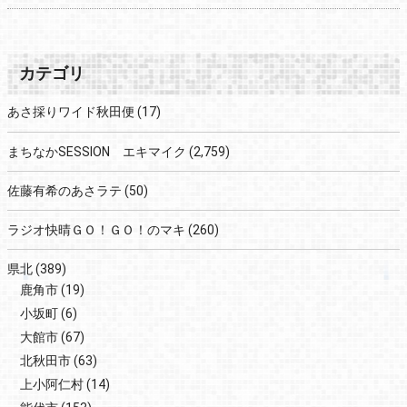
カテゴリ
あさ採りワイド秋田便
(17)
まちなかSESSION エキマイク
(2,759)
佐藤有希のあさラテ
(50)
ラジオ快晴ＧＯ！ＧＯ！のマキ
(260)
県北
(389)
鹿角市
(19)
小坂町
(6)
大館市
(67)
北秋田市
(63)
上小阿仁村
(14)