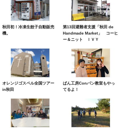
秋田初！冷凍生餃子自動販売
第13回避難者支援「秋田 de
機。
Handmade Market」 コーヒ
ー＆ニット ＩＶＹ
オレンジゴスペル全国ツアー
ぱん工房Conパン教室もやっ
in秋田
てるよ！