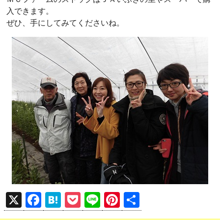
入できます。
ぜひ、手にしてみてくださいね。
X
F
H
P
Li
Pi
共
a
at
o
n
nt
有