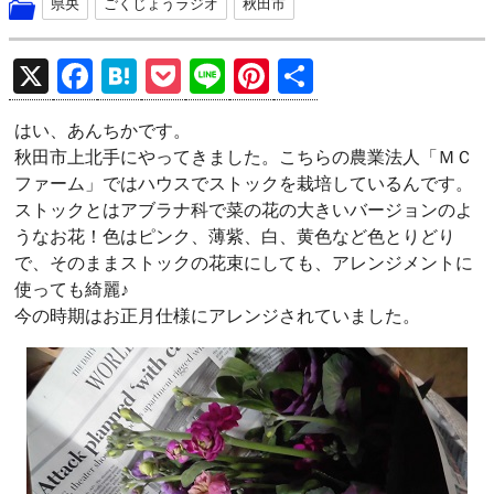
県央
ごくじょうラジオ
秋田市
X
F
H
P
Li
Pi
共
a
at
o
n
nt
有
はい、あんちかです。
ce
e
ck
e
er
秋田市上北手にやってきました。こちらの農業法人「ＭＣ
b
n
et
es
ファーム」ではハウスでストックを栽培しているんです。
o
a
t
ストックとはアブラナ科で菜の花の大きいバージョンのよ
うなお花！色はピンク、薄紫、白、黄色など色とりどり
o
で、そのままストックの花束にしても、アレンジメントに
k
使っても綺麗♪
今の時期はお正月仕様にアレンジされていました。