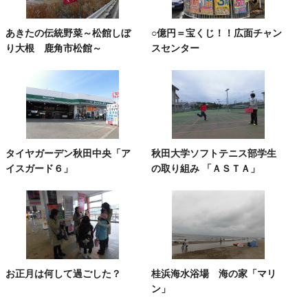
あきたの伝統野菜～松館しぼ
○億円＝宝くじ！！広面チャン
り大根 鹿角市松館～
スセンター
タイヤガーデン秋田中央「ア
秋田大学ソフトテニス部学生
イスガード６」
の取り組み 「ＡＳＴＡ」
お正月は何して過ごした？
桂浜海水浴場 海の家「マリ
ン」