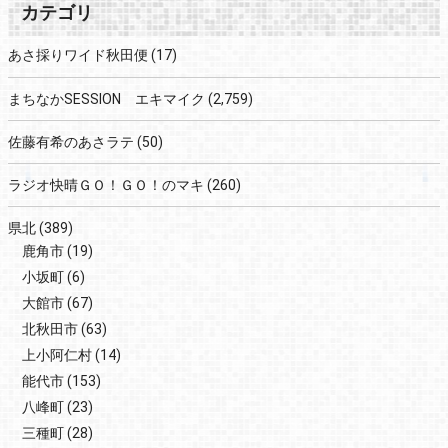
カテゴリ
あさ採りワイド秋田便
(17)
まちなかSESSION エキマイク
(2,759)
佐藤有希のあさラテ
(50)
ラジオ快晴ＧＯ！ＧＯ！のマキ
(260)
県北
(389)
鹿角市
(19)
小坂町
(6)
大館市
(67)
北秋田市
(63)
上小阿仁村
(14)
能代市
(153)
八峰町
(23)
三種町
(28)