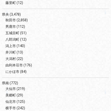
藤里町
(12)
県央
(3,478)
秋田市
(2,858)
男鹿市
(112)
五城目町
(51)
八郎潟町
(12)
潟上市
(140)
井川町
(13)
大潟村
(22)
由利本荘市
(176)
にかほ市
(84)
県南
(772)
大仙市
(219)
美郷町
(29)
仙北市
(125)
横手市
(242)