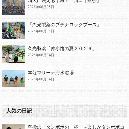
晴天に映える竿燈！「川口竿燈会」
2026年08月05日
「久光製薬のブテナロックブース」
2026年08月05日
久光製薬「仲小路の夏２０２６」
2026年08月04日
本荘マリーナ海水浴場
2026年08月04日
人気の日記
至極の「タンポポの一杯」～よしかタンポポコ