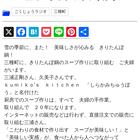
ごくじょうラジオ
三種町
X
F
H
P
Li
Pi
共
a
at
o
n
nt
有
雪の季節に、また！ 美味しさが沁みる きりたんぽ
ce
e
ck
e
er
鍋！
b
n
et
es
三種町に、きりたんぽ鍋のスープ作りに取り組む ご夫婦
o
a
t
がいます。
三浦正剛さん、久美子さんです。
o
ｋｕｍｉｋｏ’ｓ ｋｉｔｃｈｅｎ 「しらかみちゅうぼ
k
う」と名付けた
厨房でのスープ作りは、すべて 夫婦の手作業。
取り組んで ２０年になります。
インターネットの販売などは行わず、直接注文での販売に
取り組む三浦さん。
「こだわりの食材で作り出す スープが美味しい！」と
「美味しい実感」が、食べた人から人へつながって