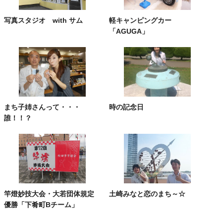
写真スタジオ with サム
軽キャンピングカー
「AGUGA」
まち子姉さんって・・・
時の記念日
誰！！？
竿燈妙技大会・大若団体規定
土崎みなと恋のまち～☆
優勝「下肴町Bチーム」