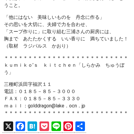
うこと。
「他にはない 美味しいものを 丹念に作る」
その思いを大切に、夫婦で力を合わせ、
「スープ作りに」に取り組む三浦さんの厨房には、
胸まで あたたかくする いい香りに 満ちていました！
（取材 ラジパルス かおり）
＊＊＊＊＊＊＊＊＊＊＊＊＊＊＊＊＊＊＊＊＊＊＊＊＊＊
ｋｕｍｉｋｏ’ｓ ｋｉｔｃｈｅｎ「しらかみ ちゅうぼ
う」
三種町浜田字福沢１１
電話：０１８５－８５－３０００
ＦＡＸ：０１８５－８５－３３３０
ｍａｉｌ：golddragon@lake．ocn．jp
＊＊＊＊＊＊＊＊＊＊＊＊＊＊＊＊＊＊＊＊＊＊＊＊＊＊
X
F
H
P
Li
Pi
共