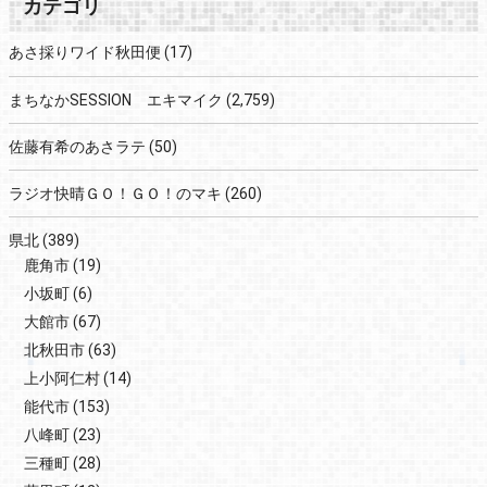
カテゴリ
あさ採りワイド秋田便
(17)
まちなかSESSION エキマイク
(2,759)
佐藤有希のあさラテ
(50)
ラジオ快晴ＧＯ！ＧＯ！のマキ
(260)
県北
(389)
鹿角市
(19)
小坂町
(6)
大館市
(67)
北秋田市
(63)
上小阿仁村
(14)
能代市
(153)
八峰町
(23)
三種町
(28)