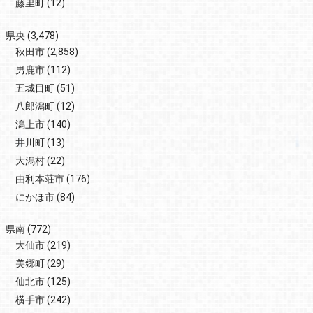
藤里町
(12)
県央
(3,478)
秋田市
(2,858)
男鹿市
(112)
五城目町
(51)
八郎潟町
(12)
潟上市
(140)
井川町
(13)
大潟村
(22)
由利本荘市
(176)
にかほ市
(84)
県南
(772)
大仙市
(219)
美郷町
(29)
仙北市
(125)
横手市
(242)