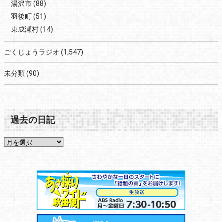
湯沢市
(88)
羽後町
(51)
東成瀬村
(14)
ごくじょうラジオ
(1,547)
未分類
(90)
過去の日記