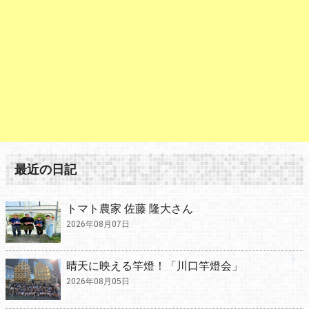
最近の日記
トマト農家 佐藤 隆大さん
2026年08月07日
晴天に映える竿燈！「川口竿燈会」
2026年08月05日