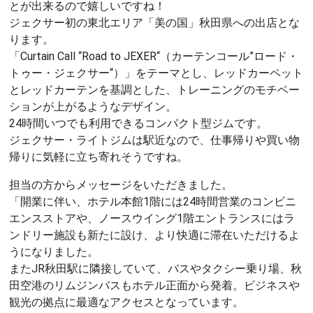
とが出来るので嬉しいですね！
ジェクサー初の東北エリア「美の国」秋田県への出店とな
ります。
「Curtain Call “Road to JEXER“（カーテンコール”ロード・
トゥー・ジェクサー“）」をテーマとし、レッドカーペット
とレッドカーテンを基調とした、トレーニングのモチベー
ションが上がるようなデザイン。
24時間いつでも利用できるコンパクト型ジムです。
ジェクサー・ライトジムは駅近なので、仕事帰りや買い物
帰りに気軽に立ち寄れそうですね。
担当の方からメッセージをいただきました。
「開業に伴い、ホテル本館1階には24時間営業のコンビニ
エンスストアや、ノースウイング1階エントランスにはラ
ンドリー施設も新たに設け、より快適に滞在いただけるよ
うになりました。
またJR秋田駅に隣接していて、バスやタクシー乗り場、秋
田空港のリムジンバスもホテル正面から発着。ビジネスや
観光の拠点に最適なアクセスとなっています。