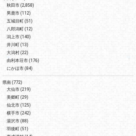
秋田市
(2,858)
男鹿市
(112)
五城目町
(51)
八郎潟町
(12)
潟上市
(140)
井川町
(13)
大潟村
(22)
由利本荘市
(176)
にかほ市
(84)
県南
(772)
大仙市
(219)
美郷町
(29)
仙北市
(125)
横手市
(242)
湯沢市
(88)
羽後町
(51)