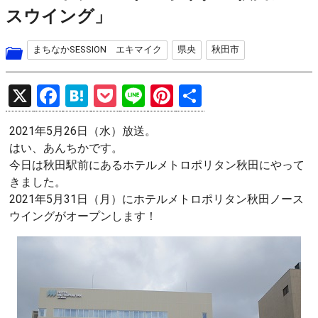
スウイング」
まちなかSESSION エキマイク
県央
秋田市
X
F
H
P
Li
Pi
共
a
at
o
n
nt
有
2021年5月26日（水）放送。
ce
e
ck
e
er
はい、あんちかです。
b
n
et
es
今日は秋田駅前にあるホテルメトロポリタン秋田にやって
o
a
t
きました。
2021年5月31日（月）にホテルメトロポリタン秋田ノース
o
ウイングがオープンします！
k