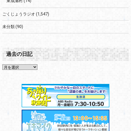
東成瀬村
(14)
ごくじょうラジオ
(1,547)
未分類
(90)
過去の日記