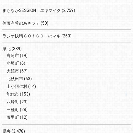
まちなかSESSION エキマイク
(2,759)
佐藤有希のあさラテ
(50)
ラジオ快晴ＧＯ！ＧＯ！のマキ
(260)
県北
(389)
鹿角市
(19)
小坂町
(6)
大館市
(67)
北秋田市
(63)
上小阿仁村
(14)
能代市
(153)
八峰町
(23)
三種町
(28)
藤里町
(12)
県央
(3,478)