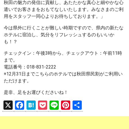
秋田の魅力の発信に貢献し、あたたかな真心と細やかな心
遣いでお客さまをおもてなしいたします。みなさまのご利
用をスタッフ一同心よりお待ちしております。」
今は県外に行くことが難しい時期ですので、県内の新たな
ホテルに宿泊し、気分をリフレッシュするのもいいか
も！？
チェックイン：午後3時から、チェックアウト：午前11時
まで。
電話番号：018-831-2222
※12月31日までこちらのホテルでは秋田県民割がご利用い
ただけます。
是非、足をお運びくださいね！
X
F
H
P
Li
Pi
共
a
at
o
n
nt
有
ce
e
ck
e
er