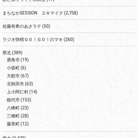
まちなかSESSION エキマイク
(2,758)
佐藤有希のあさラテ
(50)
ラジオ快晴ＧＯ！ＧＯ！のマキ
(260)
県北
(389)
鹿角市
(19)
小坂町
(6)
大館市
(67)
北秋田市
(63)
上小阿仁村
(14)
能代市
(153)
八峰町
(23)
三種町
(28)
藤里町
(12)