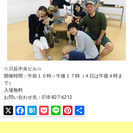
☆川反中央ビル☆
開催時間：午前１０時～午後１７時（４日は午後４時ま
で）
入場無料
お問い合わせ先：018-827-6212
X
F
H
P
Li
Pi
共
a
at
o
n
nt
有
ce
e
ck
e
er