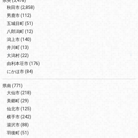
県央
(3,478)
秋田市
(2,858)
男鹿市
(112)
五城目町
(51)
八郎潟町
(12)
潟上市
(140)
井川町
(13)
大潟村
(22)
由利本荘市
(176)
にかほ市
(84)
県南
(771)
大仙市
(218)
美郷町
(29)
仙北市
(125)
横手市
(242)
湯沢市
(88)
羽後町
(51)