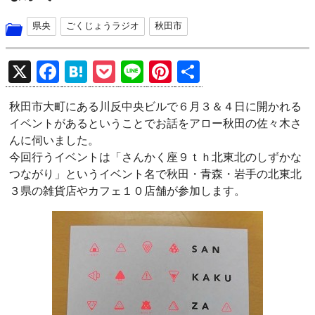
県央
ごくじょうラジオ
秋田市
X
F
H
P
Li
Pi
共
a
at
o
n
nt
有
秋田市大町にある川反中央ビルで６月３＆４日に開かれる
ce
e
ck
e
er
イベントがあるということでお話をアロー秋田の佐々木さ
b
n
et
es
んに伺いました。
o
a
t
今回行うイベントは「さんかく座９ｔｈ北東北のしずかな
つながり」というイベント名で秋田・青森・岩手の北東北
o
３県の雑貨店やカフェ１０店舗が参加します。
k