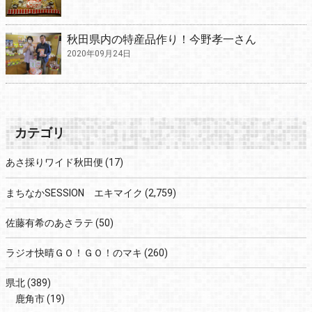
秋田県内の特産品作り！今野孝一さん
2020年09月24日
カテゴリ
あさ採りワイド秋田便
(17)
まちなかSESSION エキマイク
(2,759)
佐藤有希のあさラテ
(50)
ラジオ快晴ＧＯ！ＧＯ！のマキ
(260)
県北
(389)
鹿角市
(19)