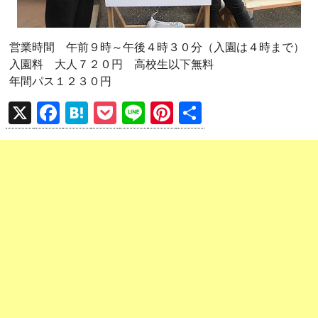
営業時間 午前９時～午後４時３０分（入園は４時まで）
入園料 大人７２０円 高校生以下無料
年間パス１２３０円
X
F
H
P
Li
Pi
共
a
at
o
n
nt
有
ce
e
ck
e
er
b
n
et
es
o
a
t
o
k