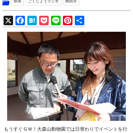
県央
ごくじょうラジオ
秋田市
X
F
H
P
Li
Pi
共
a
at
o
n
nt
有
ce
e
ck
e
er
b
n
et
es
o
a
t
o
k
もうすぐＧＷ！大森山動物園では日替わりでイベントを行