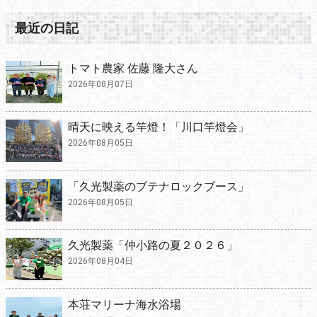
最近の日記
トマト農家 佐藤 隆大さん
2026年08月07日
晴天に映える竿燈！「川口竿燈会」
2026年08月05日
「久光製薬のブテナロックブース」
2026年08月05日
久光製薬「仲小路の夏２０２６」
2026年08月04日
本荘マリーナ海水浴場