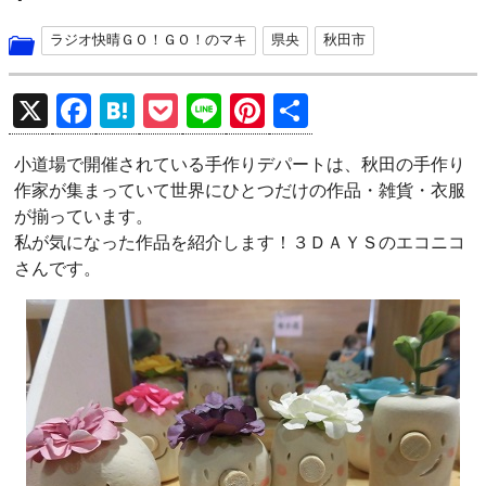
ラジオ快晴ＧＯ！ＧＯ！のマキ
県央
秋田市
X
F
H
P
Li
Pi
共
a
at
o
n
nt
有
小道場で開催されている手作りデパートは、秋田の手作り
ce
e
ck
e
er
作家が集まっていて世界にひとつだけの作品・雑貨・衣服
b
n
et
es
が揃っています。
o
a
t
私が気になった作品を紹介します！３ＤＡＹＳのエコニコ
さんです。
o
k