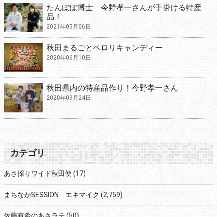
たんぽぽ博士 今野孝一さんが手掛ける特産
品！
2021年05月06日
秋田まるごとペロリキャンディー
2020年06月10日
秋田県内の特産品作り！今野孝一さん
2020年09月24日
カテゴリ
あさ採りワイド秋田便
(17)
まちなかSESSION エキマイク
(2,759)
佐藤有希のあさラテ
(50)