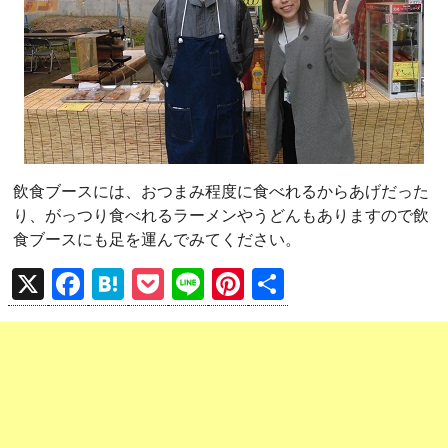
飲食ブースには、おつまみ程度に食べれるからあげだった
り、がっつり食べれるラーメンやうどんもありますので飲
食ブースにも足を運んでみてください。
X
F
H
P
Li
Pi
共
a
at
o
n
nt
有
ce
e
ck
e
er
b
n
et
es
o
a
t
o