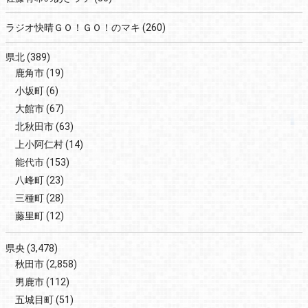
ラジオ快晴ＧＯ！ＧＯ！のマキ
(260)
県北
(389)
鹿角市
(19)
小坂町
(6)
大館市
(67)
北秋田市
(63)
上小阿仁村
(14)
能代市
(153)
八峰町
(23)
三種町
(28)
藤里町
(12)
県央
(3,478)
秋田市
(2,858)
男鹿市
(112)
五城目町
(51)