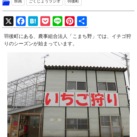
県南
ごくじょうラジオ
羽後町
X
F
H
P
Li
Pi
共
a
at
o
n
nt
有
羽後町にある、農事組合法人「こまち野」では、イチゴ狩
ce
e
ck
e
er
りのシーズンが始まっています。
b
n
et
es
o
a
t
o
k