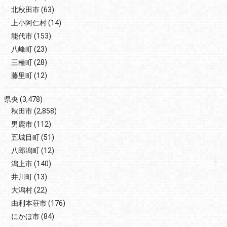
北秋田市
(63)
上小阿仁村
(14)
能代市
(153)
八峰町
(23)
三種町
(28)
藤里町
(12)
県央
(3,478)
秋田市
(2,858)
男鹿市
(112)
五城目町
(51)
八郎潟町
(12)
潟上市
(140)
井川町
(13)
大潟村
(22)
由利本荘市
(176)
にかほ市
(84)