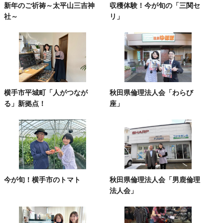
新年のご祈祷～太平山三吉神
収穫体験！今が旬の「三関セ
社～
リ」
横手市平城町「人がつなが
秋田県倫理法人会「わらび
る」新拠点！
座」
今が旬！横手市のトマト
秋田県倫理法人会「男鹿倫理
法人会」