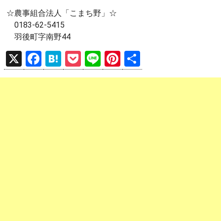
☆農事組合法人「こまち野」☆
0183-62-5415
羽後町字南野44
X
F
H
P
Li
Pi
共
a
at
o
n
nt
有
ce
e
ck
e
er
b
n
et
es
o
a
t
o
k