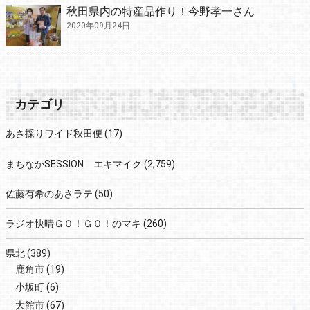
秋田県内の特産品作り！今野孝一さん
2020年09月24日
カテゴリ
あさ採りワイド秋田便
(17)
まちなかSESSION エキマイク
(2,759)
佐藤有希のあさラテ
(50)
ラジオ快晴ＧＯ！ＧＯ！のマキ
(260)
県北
(389)
鹿角市
(19)
小坂町
(6)
大館市
(67)