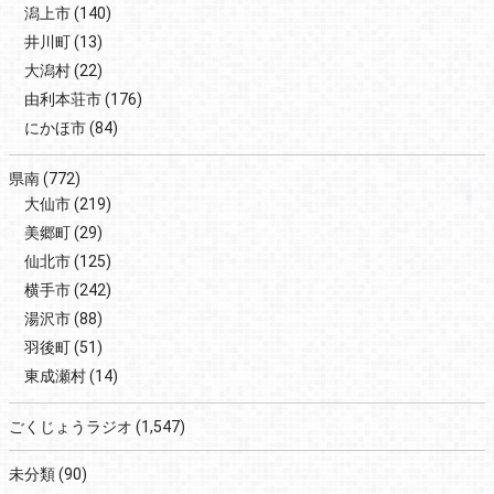
潟上市
(140)
井川町
(13)
大潟村
(22)
由利本荘市
(176)
にかほ市
(84)
県南
(772)
大仙市
(219)
美郷町
(29)
仙北市
(125)
横手市
(242)
湯沢市
(88)
羽後町
(51)
東成瀬村
(14)
ごくじょうラジオ
(1,547)
未分類
(90)