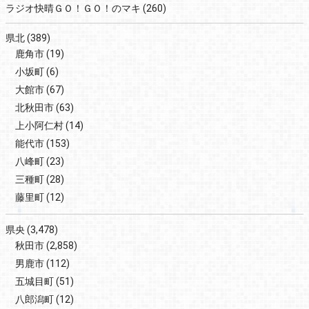
ラジオ快晴ＧＯ！ＧＯ！のマキ
(260)
県北
(389)
鹿角市
(19)
小坂町
(6)
大館市
(67)
北秋田市
(63)
上小阿仁村
(14)
能代市
(153)
八峰町
(23)
三種町
(28)
藤里町
(12)
県央
(3,478)
秋田市
(2,858)
男鹿市
(112)
五城目町
(51)
八郎潟町
(12)