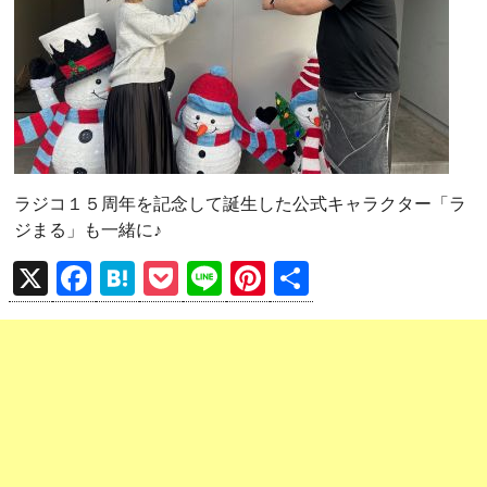
ラジコ１５周年を記念して誕生した公式キャラクター「ラ
ジまる」も一緒に♪
X
F
H
P
Li
Pi
共
a
at
o
n
nt
有
ce
e
ck
e
er
b
n
et
es
o
a
t
o
k