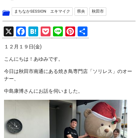
まちなかSESSION エキマイク
県央
秋田市
X
F
H
P
Li
Pi
共
a
at
o
n
nt
有
１２月１９日(金)
ce
e
ck
e
er
b
n
et
es
こんにちは！あゆみです。
o
a
t
今日は秋田市南通にある焼き鳥専門店「ソリレス」のオー
o
ナー、
k
中島康博さんにお話を伺いました。