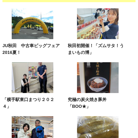
JU秋田 中古車ビッグフェア
秋田初開催！「ズムサタ！う
2016夏！
まいもの博」
「横手駅東口まつり２０２
究極の炭火焼き豚丼
４」
「BOO★」