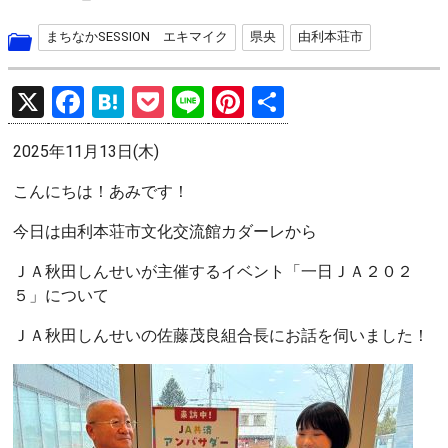
まちなかSESSION エキマイク
県央
由利本荘市
X
F
H
P
Li
Pi
共
a
at
o
n
nt
有
2025年11月13日(木)
ce
e
ck
e
er
b
n
et
es
こんにちは！あみです！
o
a
t
今日は由利本荘市文化交流館カダーレから
o
ＪＡ秋田しんせいが主催するイベント「一日ＪＡ２０２
k
５」について
ＪＡ秋田しんせいの佐藤茂良組合長にお話を伺いました！