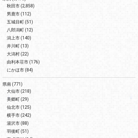
秋田市
(2,858)
男鹿市
(112)
五城目町
(51)
八郎潟町
(12)
潟上市
(140)
井川町
(13)
大潟村
(22)
由利本荘市
(176)
にかほ市
(84)
県南
(771)
大仙市
(218)
美郷町
(29)
仙北市
(125)
横手市
(242)
湯沢市
(88)
羽後町
(51)