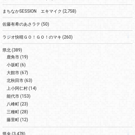
まちなかSESSION エキマイク
(2,758)
佐藤有希のあさラテ
(50)
ラジオ快晴ＧＯ！ＧＯ！のマキ
(260)
県北
(389)
鹿角市
(19)
小坂町
(6)
大館市
(67)
北秋田市
(63)
上小阿仁村
(14)
能代市
(153)
八峰町
(23)
三種町
(28)
藤里町
(12)
県央
(3,478)