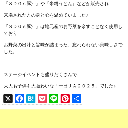
『ＳＤＧｓ豚汁』や『米粉うどん』などが販売され
来場された方の身と心を温めていました♪
『ＳＤＧｓ豚汁』は地元産のお野菜を余すことなく使用し
ており
お野菜の出汁と旨味が詰まった、忘れられない美味しさで
した。
ステージイベントも盛りだくさんで、
大人も子供も大賑わいな「一日ＪＡ２０２５」でした♪
X
F
H
P
Li
Pi
共
a
at
o
n
nt
有
ce
e
ck
e
er
b
n
et
es