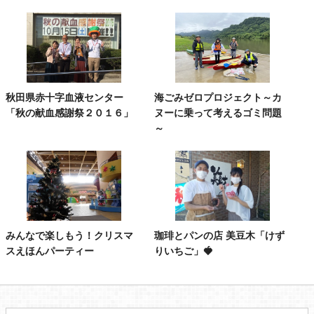
秋田県赤十字血液センター
海ごみゼロプロジェクト～カ
「秋の献血感謝祭２０１６」
ヌーに乗って考えるゴミ問題
～
みんなで楽しもう！クリスマ
珈琲とパンの店 美豆木「けず
スえほんパーティー
りいちご」🍓