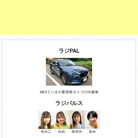
ラジPAL
ABSラジオの乗用車タイプの中継車
ラジパルス