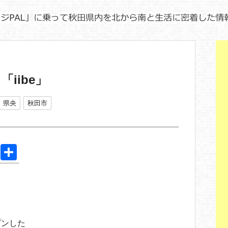
iibe」
県央
秋田市
Pi
共
nt
有
er
e
st
プンした