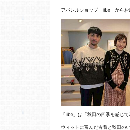
o
o
アパレルショップ「iibe」から
k
「iibe」は「秋田の四季を感じ
ウィットに富んだ古着と秋田の