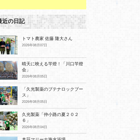
最近の日記
トマト農家 佐藤 隆大さん
2026年08月07日
晴天に映える竿燈！「川口竿燈
会」
2026年08月05日
「久光製薬のブテナロックブー
ス」
2026年08月05日
久光製薬「仲小路の夏２０２
６」
2026年08月04日
本荘マリーナ海水浴場