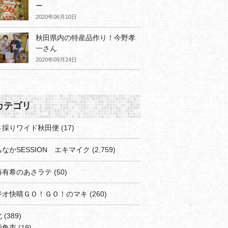
ー
2020年06月10日
秋田県内の特産品作り！今野孝
一さん
2020年09月24日
カテゴリ
さ採りワイド秋田便
(17)
なかSESSION エキマイク
(2,759)
藤有希のあさラテ
(50)
ジオ快晴ＧＯ！ＧＯ！のマキ
(260)
北
(389)
鹿角市
(19)