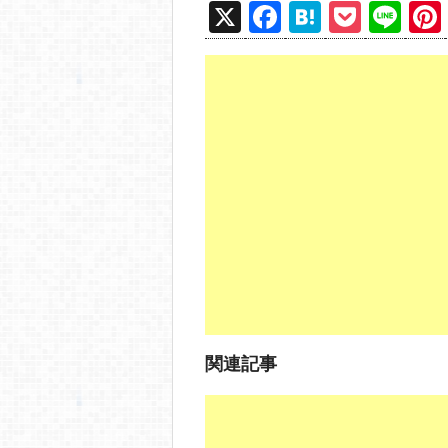
X
F
H
P
Li
a
at
o
n
c
e
ck
e
e
n
et
b
a
o
o
k
関連記事