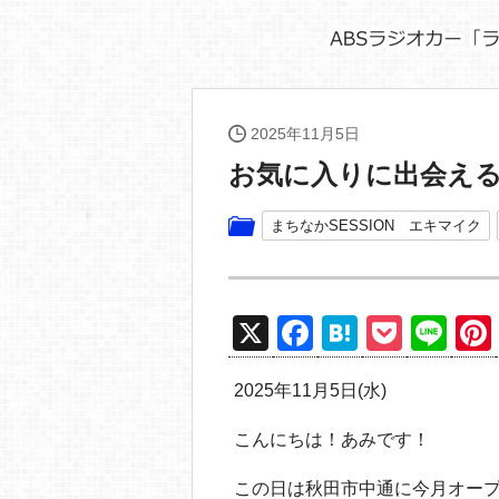
2025年11月5日
お気に入りに出会える「
まちなかSESSION エキマイク
X
F
H
P
Li
a
at
o
n
2025年11月5日(水)
c
e
ck
e
e
n
et
こんにちは！あみです！
b
a
この日は秋田市中通に今月オー