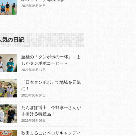
2026年08月04日
人気の日記
至極の「タンポポの一杯」～よ
しかタンポポコーヒー～
2021年06月17日
「日本タンポポ」で地域を元気
に！
2020年06月04日
たんぽぽ博士 今野孝一さんが
手掛ける特産品！
2021年05月06日
秋田まるごとペロリキャンディ