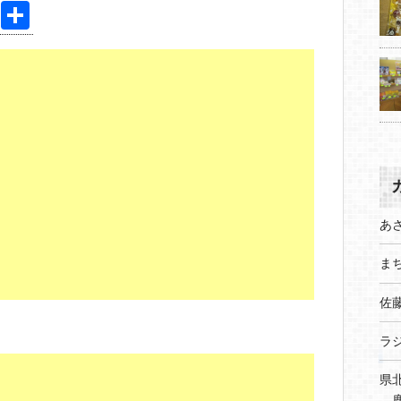
Pi
共
nt
有
er
e
st
あ
まち
佐
ラ
県