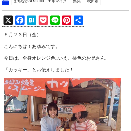
まちなかSESSION エキマイク
県央
秋田市
X
F
H
P
Li
Pi
共
a
at
o
n
nt
有
５月２３日（金）
ce
e
ck
e
er
b
n
et
es
こんにちは！あゆみです。
o
a
t
今日は、全身オレンジ色…いえ、柿色のお兄さん、
o
「カッキー」とお伝えしました！
k