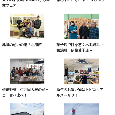
業フェア
地域の憩いの場「北浦館」
菓子店で目を惹く木工細工～
象潟町 伊藤菓子店～
伝統野菜 仁井田大根のがっ
新年のお買い物はトピコ・ア
こ 食べ比べ！
ルスへＧＯ！