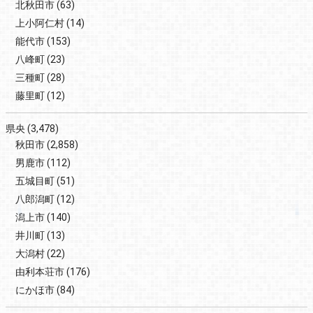
北秋田市
(63)
上小阿仁村
(14)
能代市
(153)
八峰町
(23)
三種町
(28)
藤里町
(12)
県央
(3,478)
秋田市
(2,858)
男鹿市
(112)
五城目町
(51)
八郎潟町
(12)
潟上市
(140)
井川町
(13)
大潟村
(22)
由利本荘市
(176)
にかほ市
(84)