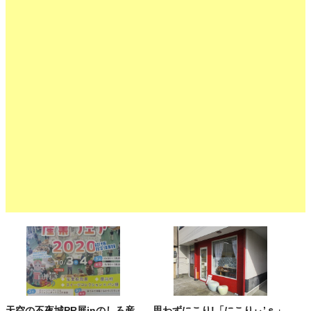
天空の不夜城PR展inのしろ産
思わずにこり!「にこりぃ’ｓ」