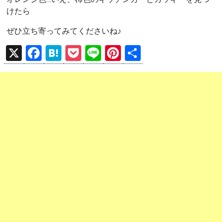
けたら
ぜひ立ち寄ってみてくださいね♪
X
F
H
P
Li
Pi
共
a
at
o
n
nt
有
ce
e
ck
e
er
b
n
et
es
o
a
t
o
k