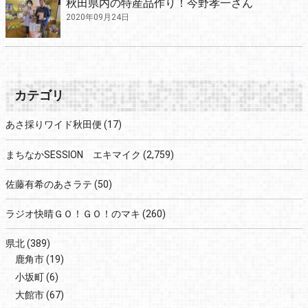
秋田県内の特産品作り！今野孝一さん
2020年09月24日
カテゴリ
あさ採りワイド秋田便
(17)
まちなかSESSION エキマイク
(2,759)
佐藤有希のあさラテ
(50)
ラジオ快晴ＧＯ！ＧＯ！のマキ
(260)
県北
(389)
鹿角市
(19)
小坂町
(6)
大館市
(67)