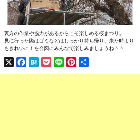
裏方の作業や協力があるからこそ楽しめる桜まつり。
見に行った際はゴミなどはしっかり持ち帰り、来た時より
もきれいに！を合図にみんなで楽しみましょうね＾＾
X
F
H
P
Li
Pi
共
a
at
o
n
nt
有
ce
e
ck
e
er
b
n
et
es
o
a
t
o
k