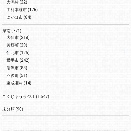
大潟村
(22)
由利本荘市
(176)
にかほ市
(84)
県南
(771)
大仙市
(218)
美郷町
(29)
仙北市
(125)
横手市
(242)
湯沢市
(88)
羽後町
(51)
東成瀬村
(14)
ごくじょうラジオ
(1,547)
未分類
(90)