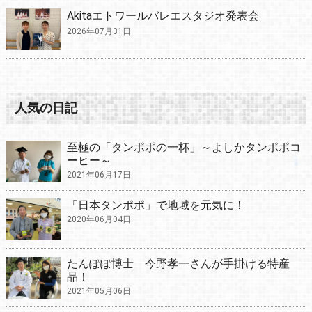
Akitaエトワールバレエスタジオ発表会
2026年07月31日
人気の日記
至極の「タンポポの一杯」～よしかタンポポコ
ーヒー～
2021年06月17日
「日本タンポポ」で地域を元気に！
2020年06月04日
たんぽぽ博士 今野孝一さんが手掛ける特産
品！
2021年05月06日