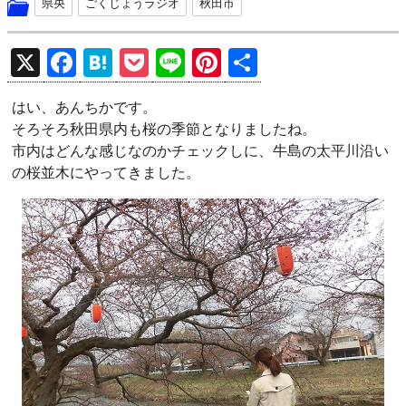
県央
ごくじょうラジオ
秋田市
X
F
H
P
Li
Pi
共
a
at
o
n
nt
有
はい、あんちかです。
ce
e
ck
e
er
そろそろ秋田県内も桜の季節となりましたね。
b
n
et
es
市内はどんな感じなのかチェックしに、牛島の太平川沿い
o
a
t
の桜並木にやってきました。
o
k