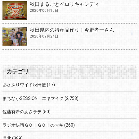
秋田まるごとペロリキャンディー
2020年06月10日
秋田県内の特産品作り！今野孝一さん
2020年09月24日
カテゴリ
あさ採りワイド秋田便
(17)
まちなかSESSION エキマイク
(2,758)
佐藤有希のあさラテ
(50)
ラジオ快晴ＧＯ！ＧＯ！のマキ
(260)
県北
(389)