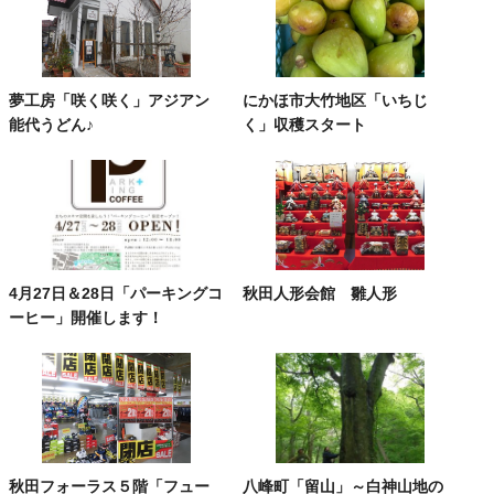
夢工房「咲く咲く」アジアン
にかほ市大竹地区「いちじ
能代うどん♪
く」収穫スタート
4月27日＆28日「パーキングコ
秋田人形会館 雛人形
ーヒー」開催します！
秋田フォーラス５階「フュー
八峰町「留山」～白神山地の