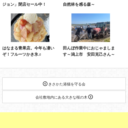
ジョン」閉店セール中！
自然林を感る森～
はなまる青果店。今年も凄い
田んぼ作業中におじゃましま
ぞ！フルーツかき氷♬
す～潟上市 安田克己さん～
きさかた港猫を守る会
会社敷地内にある大きな桜の木