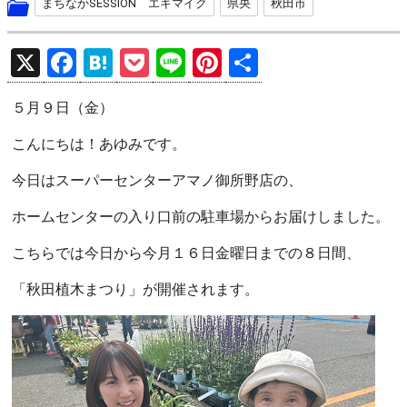
まちなかSESSION エキマイク
県央
秋田市
X
F
H
P
Li
Pi
共
a
at
o
n
nt
有
５月９日（金）
ce
e
ck
e
er
b
n
et
es
こんにちは！あゆみです。
o
a
t
今日はスーパーセンターアマノ御所野店の、
o
ホームセンターの入り口前の駐車場からお届けしました。
k
こちらでは今日から今月１６日金曜日までの８日間、
「秋田植木まつり」が開催されます。