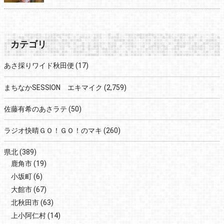
カテゴリ
あさ採りワイド秋田便
(17)
まちなかSESSION エキマイク
(2,759)
佐藤有希のあさラテ
(50)
ラジオ快晴ＧＯ！ＧＯ！のマキ
(260)
県北
(389)
鹿角市
(19)
小坂町
(6)
大館市
(67)
北秋田市
(63)
上小阿仁村
(14)