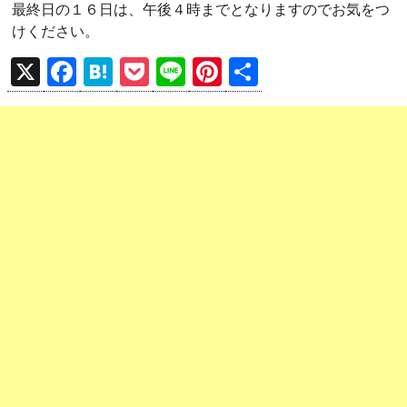
最終日の１６日は、午後４時までとなりますのでお気をつ
けください。
X
F
H
P
Li
Pi
共
a
at
o
n
nt
有
ce
e
ck
e
er
b
n
et
es
o
a
t
o
k