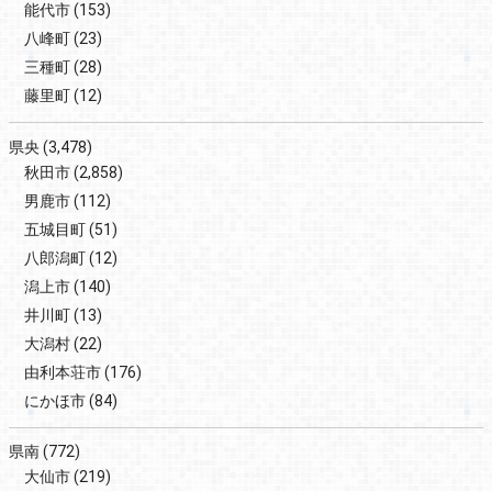
能代市
(153)
八峰町
(23)
三種町
(28)
藤里町
(12)
県央
(3,478)
秋田市
(2,858)
男鹿市
(112)
五城目町
(51)
八郎潟町
(12)
潟上市
(140)
井川町
(13)
大潟村
(22)
由利本荘市
(176)
にかほ市
(84)
県南
(772)
大仙市
(219)