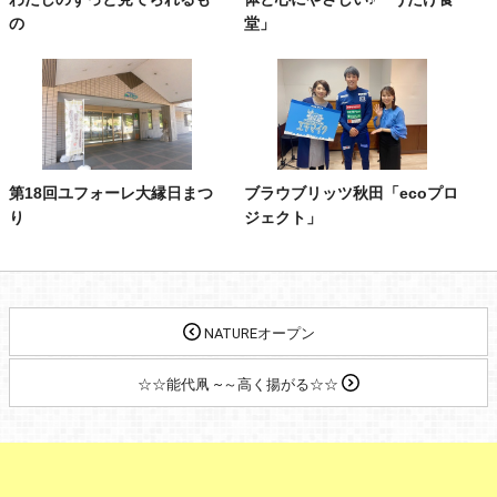
の
堂」
第18回ユフォーレ大縁日まつ
ブラウブリッツ秋田「ecoプロ
り
ジェクト」
NATUREオープン
☆☆能代凧 ~～高く揚がる☆☆