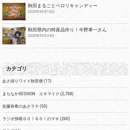
秋田まるごとペロリキャンディー
2020年06月10日
秋田県内の特産品作り！今野孝一さん
2020年09月24日
カテゴリ
あさ採りワイド秋田便
(17)
まちなかSESSION エキマイク
(2,758)
佐藤有希のあさラテ
(50)
ラジオ快晴ＧＯ！ＧＯ！のマキ
(260)