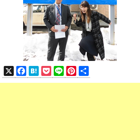
X
F
H
P
Li
Pi
共
a
at
o
n
nt
有
ce
e
ck
e
er
b
n
et
es
o
a
t
o
k