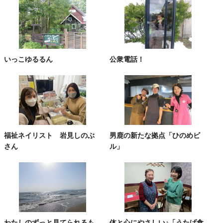
いっこゆるるん
公衆電話！
福祉ネイリスト 岩見しのぶ
男鹿の新たな拠点「ひのめビ
さん
ル」
わたしのずっと見てられるも
体と心にやさしい♪「うたげ食