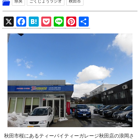
県央
ごくじょうラジオ
秋田市
X
F
H
P
Li
Pi
共
a
at
o
n
nt
有
ce
e
ck
e
er
b
n
et
es
o
a
t
o
k
秋田市桜にあるティーバイティーガレージ秋田店の浪岡さ