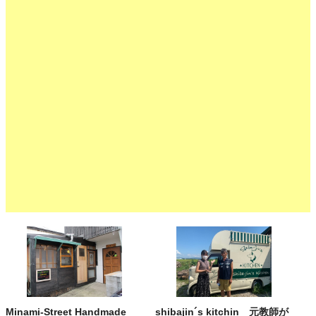
Minami-Street Handmade
shibajin´s kitchin 元教師が