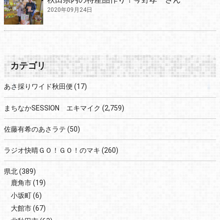
2020年09月24日
カテゴリ
あさ採りワイド秋田便
(17)
まちなかSESSION エキマイク
(2,759)
佐藤有希のあさラテ
(50)
ラジオ快晴ＧＯ！ＧＯ！のマキ
(260)
県北
(389)
鹿角市
(19)
小坂町
(6)
大館市
(67)