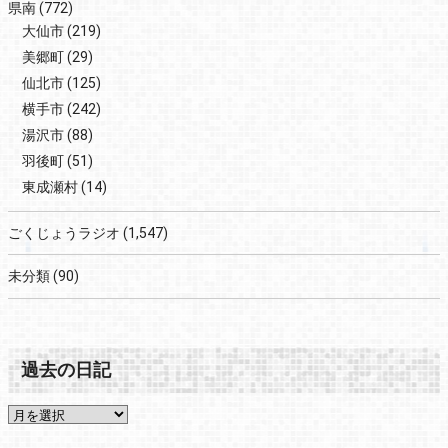
県南
(772)
大仙市
(219)
美郷町
(29)
仙北市
(125)
横手市
(242)
湯沢市
(88)
羽後町
(51)
東成瀬村
(14)
ごくじょうラジオ
(1,547)
未分類
(90)
過去の日記