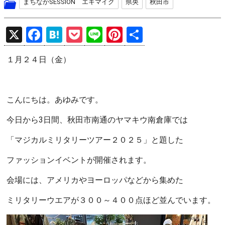
まちなかSESSION エキマイク
県央
秋田市
X
F
H
P
Li
Pi
共
a
at
o
n
nt
有
１月２４日（金）
ce
e
ck
e
er
b
n
et
es
o
a
t
こんにちは。あゆみです。
o
今日から3日間、秋田市南通のヤマキウ南倉庫では
k
「マジカルミリタリーツアー２０２５」と題した
ファッションイベントが開催されます。
会場には、アメリカやヨーロッパなどから集めた
ミリタリーウエアが３００～４００点ほど並んでいます。