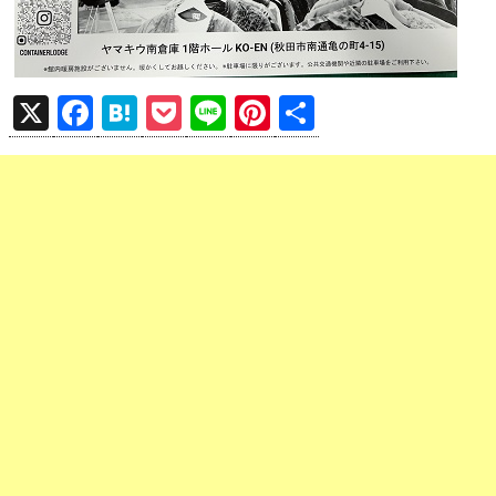
X
F
H
P
Li
Pi
共
a
at
o
n
nt
有
ce
e
ck
e
er
b
n
et
es
o
a
t
o
k