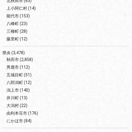
北秋田市
(63)
上小阿仁村
(14)
能代市
(153)
八峰町
(23)
三種町
(28)
藤里町
(12)
県央
(3,478)
秋田市
(2,858)
男鹿市
(112)
五城目町
(51)
八郎潟町
(12)
潟上市
(140)
井川町
(13)
大潟村
(22)
由利本荘市
(176)
にかほ市
(84)