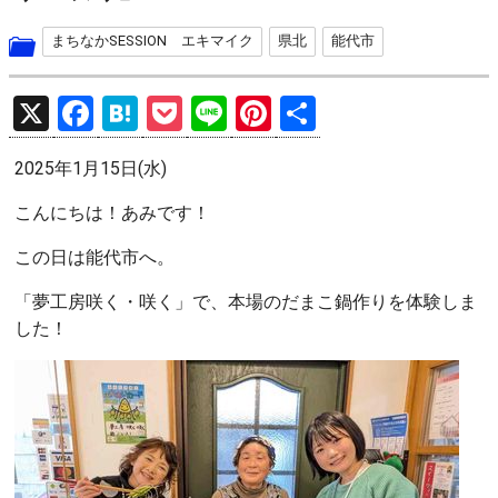
まちなかSESSION エキマイク
県北
能代市
X
F
H
P
Li
Pi
共
a
at
o
n
nt
有
2025年1月15日(水)
ce
e
ck
e
er
b
n
et
es
こんにちは！あみです！
o
a
t
この日は能代市へ。
o
「夢工房咲く・咲く」で、本場のだまこ鍋作りを体験しま
k
した！