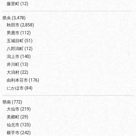
藤里町
(12)
県央
(3,478)
秋田市
(2,858)
男鹿市
(112)
五城目町
(51)
八郎潟町
(12)
潟上市
(140)
井川町
(13)
大潟村
(22)
由利本荘市
(176)
にかほ市
(84)
県南
(772)
大仙市
(219)
美郷町
(29)
仙北市
(125)
横手市
(242)