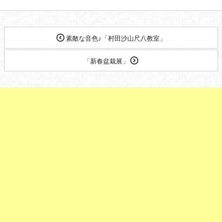
素敵な音色♪「村田沙山尺八教室」
「新春盆栽展」