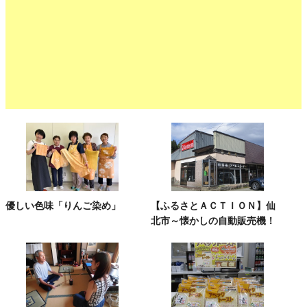
優しい色味「りんご染め」
【ふるさとＡＣＴＩＯＮ】仙
北市～懐かしの自動販売機！