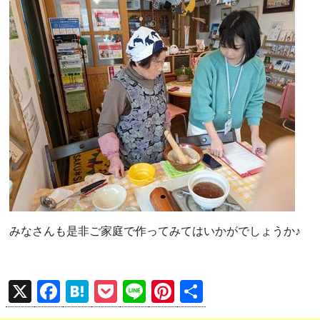
みなさんも是非ご家庭で作ってみてはいかがでしょうか♪
X
F
H
P
Li
Pi
共
a
at
o
n
nt
有