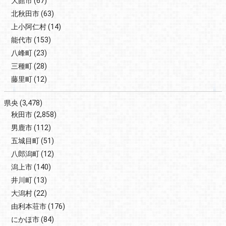
大館市
(67)
北秋田市
(63)
上小阿仁村
(14)
能代市
(153)
八峰町
(23)
三種町
(28)
藤里町
(12)
県央
(3,478)
秋田市
(2,858)
男鹿市
(112)
五城目町
(51)
八郎潟町
(12)
潟上市
(140)
井川町
(13)
大潟村
(22)
由利本荘市
(176)
にかほ市
(84)