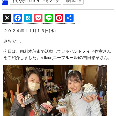
まちなかSESSION エキマイク
由利本荘市
X
F
H
P
Li
Pi
共
a
at
o
n
nt
有
２０２４年１１月１３日(水)
ce
e
ck
e
er
b
n
et
es
みおです。
o
a
t
今日は、由利本荘市で活動しているハンドメイド作家さん
o
をご紹介しました。a.fleur(エーフルール)の吉田彩菜さん。
k