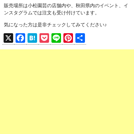
販売場所は小松園芸の店舗内や、秋田県内のイベント、イ
ンスタグラムでは注文も受け付けています。
気になった方は是非チェックしてみてください♪
X
F
H
P
Li
Pi
共
a
at
o
n
nt
有
ce
e
ck
e
er
b
n
et
es
o
a
t
o
k