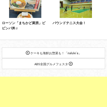
ローソン「まちかど厨房」ビ
バウンドテニス大会！
ビンパ丼♬
ケーキも海鮮お惣菜も！「nalule´a」
ABS全国グルメフェスタ