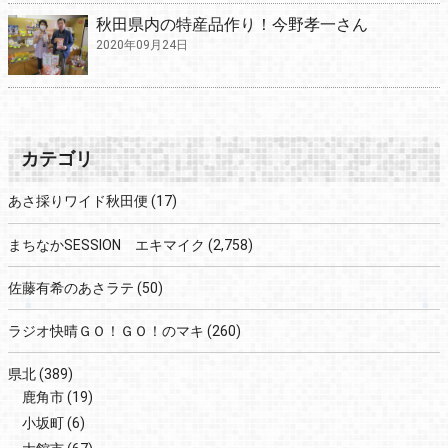
秋田県内の特産品作り！今野孝一さん
2020年09月24日
カテゴリ
あさ採りワイド秋田便
(17)
まちなかSESSION エキマイク
(2,758)
佐藤有希のあさラテ
(50)
ラジオ快晴ＧＯ！ＧＯ！のマキ
(260)
県北
(389)
鹿角市
(19)
小坂町
(6)