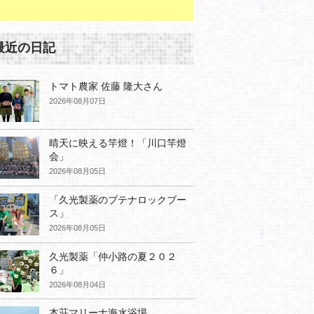
最近の日記
トマト農家 佐藤 隆大さん
2026年08月07日
晴天に映える竿燈！「川口竿燈
会」
2026年08月05日
「久光製薬のブテナロックブー
ス」
2026年08月05日
久光製薬「仲小路の夏２０２
６」
2026年08月04日
本荘マリーナ海水浴場