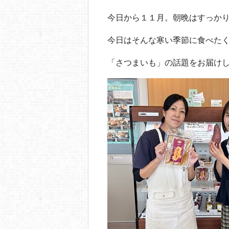
o
o
今日から１１月。朝晩はすっか
k
今日はそんな寒い季節に食べた
「さつまいも」の話題をお届け