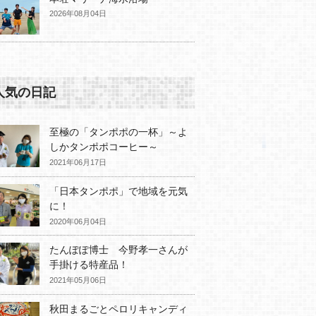
2026年08月04日
人気の日記
至極の「タンポポの一杯」～よ
しかタンポポコーヒー～
2021年06月17日
「日本タンポポ」で地域を元気
に！
2020年06月04日
たんぽぽ博士 今野孝一さんが
手掛ける特産品！
2021年05月06日
秋田まるごとペロリキャンディ