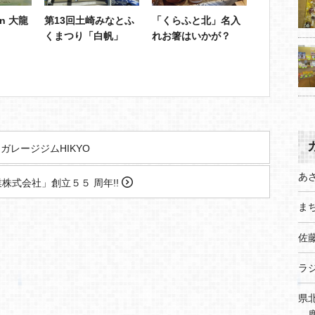
 in 大龍
第13回土崎みなとふ
「くらふと北」名入
くまつり「白帆」
れお箸はいかが？
ガレージジムHIKYO
あ
株式会社」創立５５ 周年!!
まち
佐
ラ
県