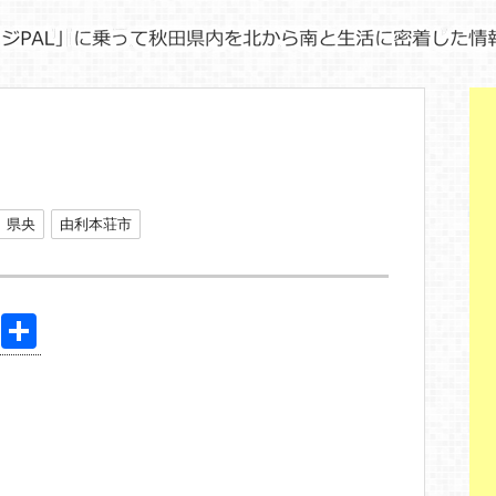
県央
由利本荘市
Pi
共
nt
有
er
e
st