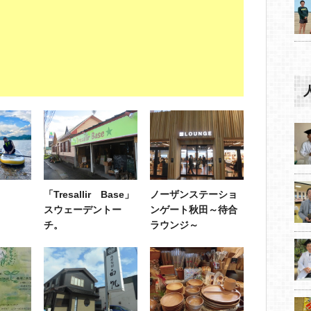
「Tresallir Base」
ノーザンステーショ
スウェーデントー
ンゲート秋田～待合
チ。
ラウンジ～