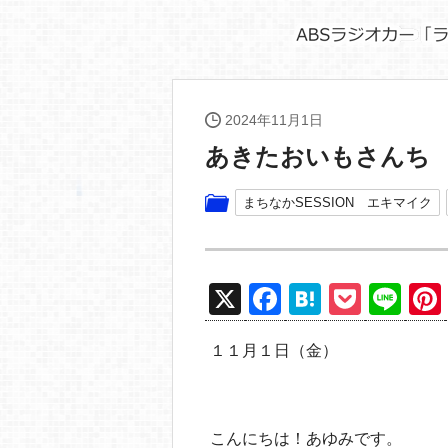
2024年11月1日
あきたおいもさんち
まちなかSESSION エキマイク
X
F
H
P
Li
a
at
o
n
１１月１日（金）
c
e
ck
e
e
n
et
b
a
こんにちは！あゆみです。