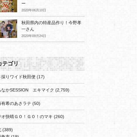
ー
2020年06月10日
秋田県内の特産品作り！今野孝
一さん
2020年09月24日
カテゴリ
さ採りワイド秋田便
(17)
なかSESSION エキマイク
(2,759)
藤有希のあさラテ
(50)
ジオ快晴ＧＯ！ＧＯ！のマキ
(260)
北
(389)
鹿角市
(19)