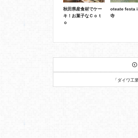
秋田県産食材でケー
oteate festa
キ！お菓子なＣｏｔ
寺
ｏ
「ダイワ工業