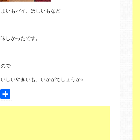
つまいもパイ、ほしいもなど
美味しかったです。
すので
いしいやきいも、いかがでしょうか♪
Pi
共
nt
有
er
e
st