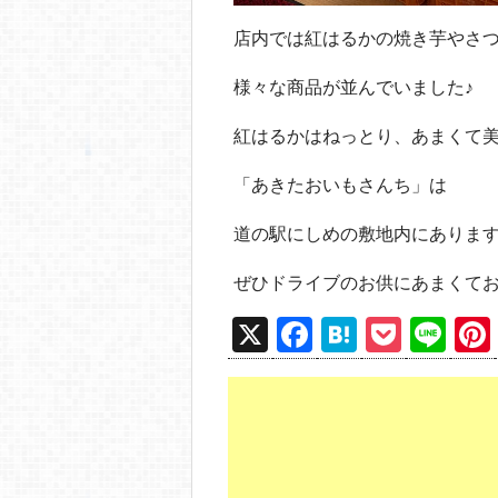
店内では紅はるかの焼き芋やさ
様々な商品が並んでいました♪
紅はるかはねっとり、あまくて
「あきたおいもさんち」は
道の駅にしめの敷地内にありま
ぜひドライブのお供にあまくてお
X
F
H
P
Li
a
at
o
n
c
e
ck
e
e
n
et
b
a