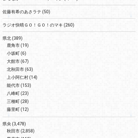
佐藤有希のあさラテ
(50)
ラジオ快晴ＧＯ！ＧＯ！のマキ
(260)
県北
(389)
鹿角市
(19)
小坂町
(6)
大館市
(67)
北秋田市
(63)
上小阿仁村
(14)
能代市
(153)
八峰町
(23)
三種町
(28)
藤里町
(12)
県央
(3,478)
秋田市
(2,858)