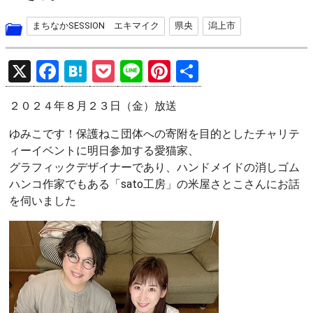
まちなかSESSION エキマイク
県央
潟上市
X
F
H
P
Li
Pi
共
a
at
o
n
nt
有
２０２４年８月２３日（金）放送
ce
e
ck
e
er
b
n
et
es
ゆみこです！保護ねこ団体への寄附を目的としたチャリテ
ィーイベントに明日参加する愛猫家、
o
a
t
グラフィックデザイナーであり、ハンドメイドの消しゴム
o
ハンコ作家でもある「sato工房」の米屋さとこさんにお話
k
を伺いました