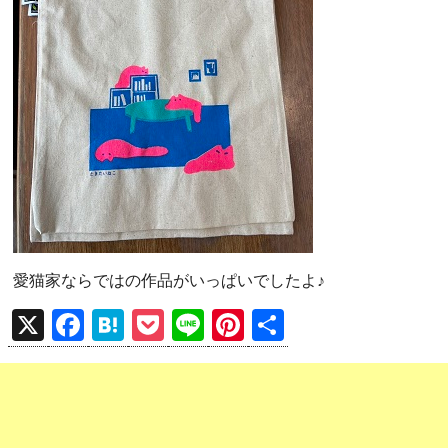
愛猫家ならではの作品がいっぱいでしたよ♪
X
F
H
P
Li
Pi
共
a
at
o
n
nt
有
ce
e
ck
e
er
b
n
et
es