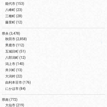
能代市
(153)
八峰町
(23)
三種町
(28)
藤里町
(12)
県央
(3,478)
秋田市
(2,858)
男鹿市
(112)
五城目町
(51)
八郎潟町
(12)
潟上市
(140)
井川町
(13)
大潟村
(22)
由利本荘市
(176)
にかほ市
(84)
県南
(772)
大仙市
(219)