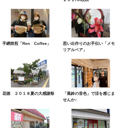
手網焙煎「Ren Coffee」
思い出作りのお手伝い「メモ
リアルベア」
花徳 ２０１８夏の大感謝祭
「風鈴の音色」で涼を感じま
せんか♪