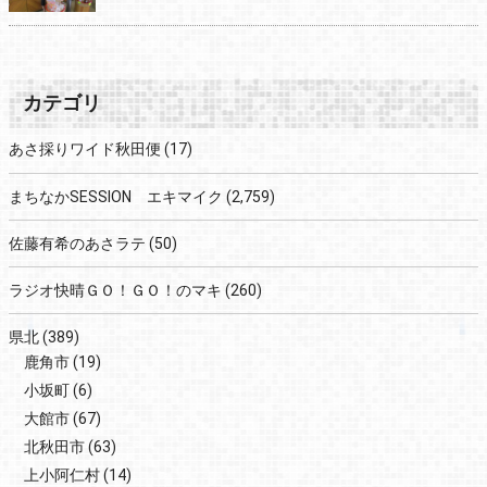
カテゴリ
あさ採りワイド秋田便
(17)
まちなかSESSION エキマイク
(2,759)
佐藤有希のあさラテ
(50)
ラジオ快晴ＧＯ！ＧＯ！のマキ
(260)
県北
(389)
鹿角市
(19)
小坂町
(6)
大館市
(67)
北秋田市
(63)
上小阿仁村
(14)