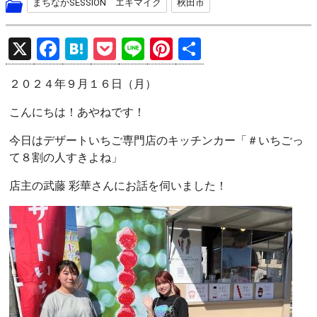
まちなかSESSION エキマイク
秋田市
X
F
H
P
Li
Pi
共
a
at
o
n
nt
有
２０２４年９月１６日（月）
ce
e
ck
e
er
b
n
et
es
こんにちは！あやねです！
o
a
t
今日はデザートいちご専門店のキッチンカー「＃いちごっ
o
て８割の人すきよね」
k
店主の武藤 彩華さんにお話を伺いました！