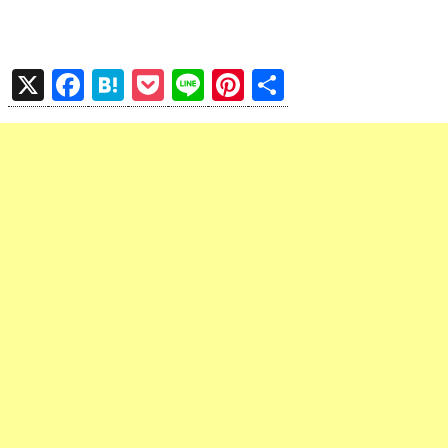
X
F
H
P
Li
Pi
共
a
at
o
n
nt
有
ce
e
ck
e
er
b
n
et
es
o
a
t
o
k