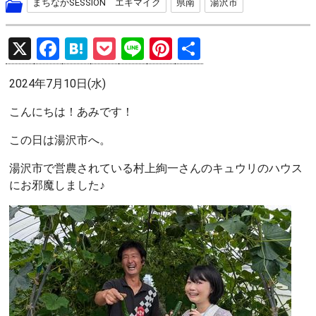
まちなかSESSION エキマイク
県南
湯沢市
X
F
H
P
Li
Pi
共
a
at
o
n
nt
有
2024年7月10日(水)
ce
e
ck
e
er
b
n
et
es
こんにちは！あみです！
o
a
t
この日は湯沢市へ。
o
湯沢市で営農されている村上絢一さんのキュウリのハウス
k
にお邪魔しました♪