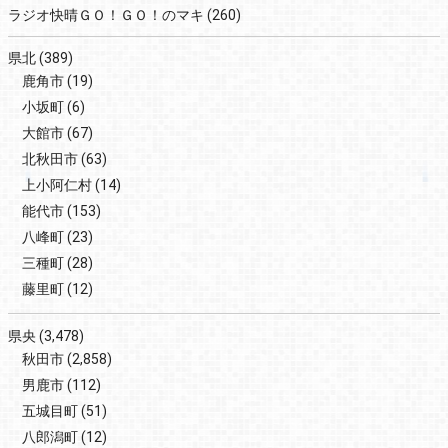
ラジオ快晴ＧＯ！ＧＯ！のマキ
(260)
県北
(389)
鹿角市
(19)
小坂町
(6)
大館市
(67)
北秋田市
(63)
上小阿仁村
(14)
能代市
(153)
八峰町
(23)
三種町
(28)
藤里町
(12)
県央
(3,478)
秋田市
(2,858)
男鹿市
(112)
五城目町
(51)
八郎潟町
(12)