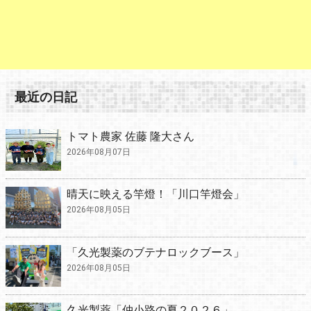
最近の日記
トマト農家 佐藤 隆大さん
2026年08月07日
晴天に映える竿燈！「川口竿燈会」
2026年08月05日
「久光製薬のブテナロックブース」
2026年08月05日
久光製薬「仲小路の夏２０２６」