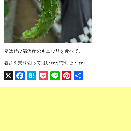
夏はぜひ湯沢産のキュウリを食べて、
暑さを乗り切ってはいかがでしょうか♪
X
F
H
P
Li
Pi
共
a
at
o
n
nt
有
ce
e
ck
e
er
b
n
et
es
o
a
t
o