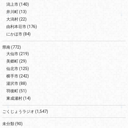
潟上市
(140)
井川町
(13)
大潟村
(22)
由利本荘市
(176)
にかほ市
(84)
県南
(772)
大仙市
(219)
美郷町
(29)
仙北市
(125)
横手市
(242)
湯沢市
(88)
羽後町
(51)
東成瀬村
(14)
ごくじょうラジオ
(1,547)
未分類
(90)