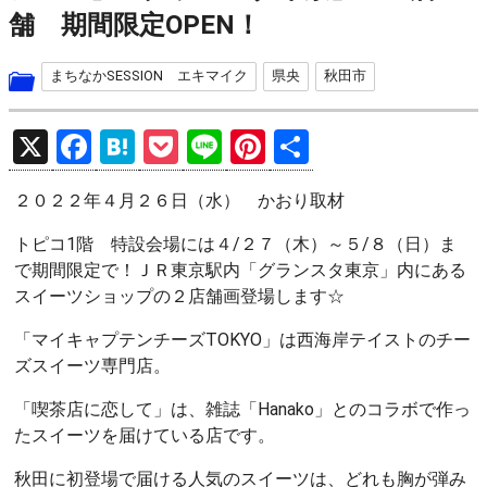
舗 期間限定OPEN！
まちなかSESSION エキマイク
県央
秋田市
X
F
H
P
Li
Pi
共
a
at
o
n
nt
有
２０２２年４月２６日（水） かおり取材
ce
e
ck
e
er
b
n
et
es
トピコ1階 特設会場には４/２７（木）～５/８（日）ま
で期間限定で！ＪＲ東京駅内「グランスタ東京」内にある
o
a
t
スイーツショップの２店舗画登場します☆
o
「マイキャプテンチーズTOKYO」は西海岸テイストのチー
k
ズスイーツ専門店。
「喫茶店に恋して」は、雑誌「Hanako」とのコラボで作っ
たスイーツを届けている店です。
秋田に初登場で届ける人気のスイーツは、どれも胸が弾み