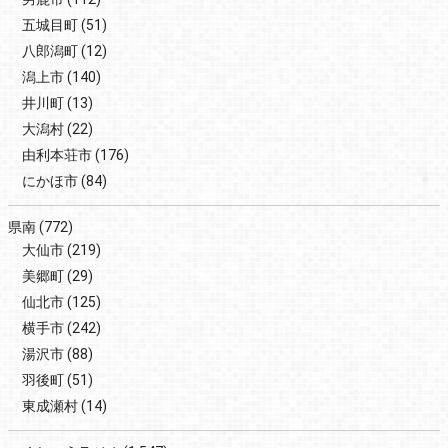
五城目町
(51)
八郎潟町
(12)
潟上市
(140)
井川町
(13)
大潟村
(22)
由利本荘市
(176)
にかほ市
(84)
県南
(772)
大仙市
(219)
美郷町
(29)
仙北市
(125)
横手市
(242)
湯沢市
(88)
羽後町
(51)
東成瀬村
(14)