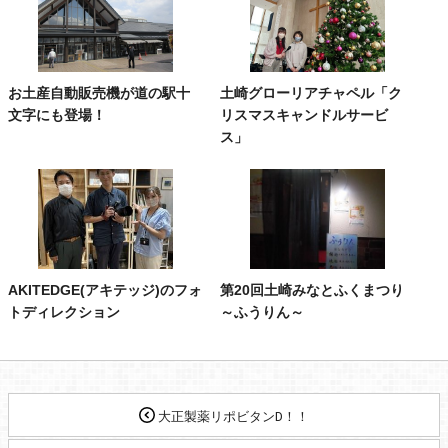
お土産自動販売機が道の駅十
土崎グローリアチャペル「ク
文字にも登場！
リスマスキャンドルサービ
ス」
AKITEDGE(アキテッジ)のフォ
第20回土崎みなとふくまつり
トディレクション
～ふうりん～
大正製薬リポビタンⅮ！！