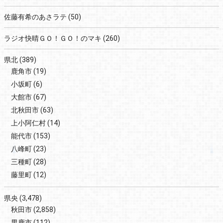
佐藤有希のあさラテ
(50)
ラジオ快晴ＧＯ！ＧＯ！のマキ
(260)
県北
(389)
鹿角市
(19)
小坂町
(6)
大館市
(67)
北秋田市
(63)
上小阿仁村
(14)
能代市
(153)
八峰町
(23)
三種町
(28)
藤里町
(12)
県央
(3,478)
秋田市
(2,858)
男鹿市
(112)