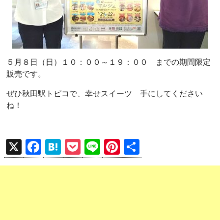
５月８日（日）１０：００～１９：００ までの期間限定
販売です。
ぜひ秋田駅トピコで、幸せスイーツ 手にしてください
ね！
X
F
H
P
Li
Pi
共
a
at
o
n
nt
有
ce
e
ck
e
er
b
n
et
es
o
a
t