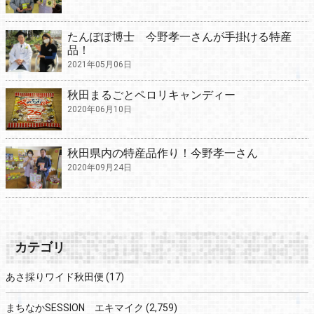
たんぽぽ博士 今野孝一さんが手掛ける特産
品！
2021年05月06日
秋田まるごとペロリキャンディー
2020年06月10日
秋田県内の特産品作り！今野孝一さん
2020年09月24日
カテゴリ
あさ採りワイド秋田便
(17)
まちなかSESSION エキマイク
(2,759)