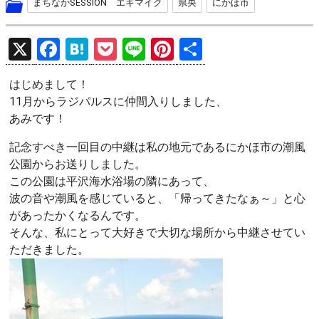
まちなかSESSION エキマイク
県央
にかほ市
X
F
H
P
Li
Pi
共
a
at
o
n
nt
有
はじめまして！
ce
e
ck
e
er
11月からラジパルスに仲間入りしました、
b
n
et
es
あみです！
o
a
t
記念すべき一回目の中継は私の地元であるにかほ市の潮風
o
公園からお送りしました。
k
この公園は平沢海水浴場の隣にあって、
波の音や潮風を感じていると、「帰ってきたなぁ～」と心
があったかくなるんです。
そんな、私にとって大好きで大切な場所から中継させてい
ただきました。