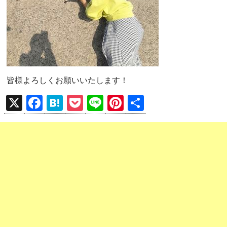
皆様よろしくお願いいたします！
X
F
H
P
Li
Pi
共
a
at
o
n
nt
有
ce
e
ck
e
er
b
n
et
es
o
a
t
o
k