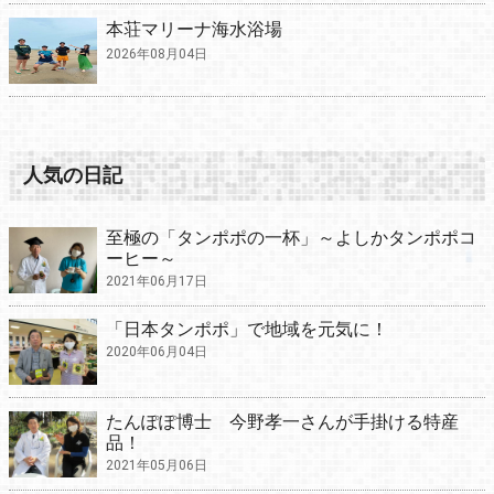
本荘マリーナ海水浴場
2026年08月04日
人気の日記
至極の「タンポポの一杯」～よしかタンポポコ
ーヒー～
2021年06月17日
「日本タンポポ」で地域を元気に！
2020年06月04日
たんぽぽ博士 今野孝一さんが手掛ける特産
品！
2021年05月06日