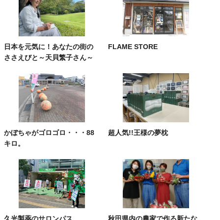
日本を元気に！あなたの街の
FLAME STORE
ささえびと～天貝繁子さん～
かぼちゃがゴロゴロ・・・88
超人気!!王様の夢枕
キロ。
久光製薬のサロンパス
秋田県内の農家で作る新たな