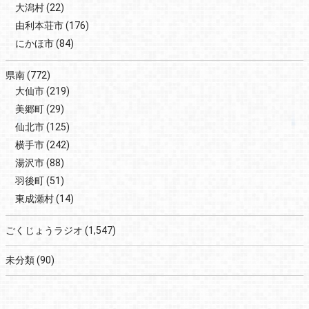
大潟村
(22)
由利本荘市
(176)
にかほ市
(84)
県南
(772)
大仙市
(219)
美郷町
(29)
仙北市
(125)
横手市
(242)
湯沢市
(88)
羽後町
(51)
東成瀬村
(14)
ごくじょうラジオ
(1,547)
未分類
(90)