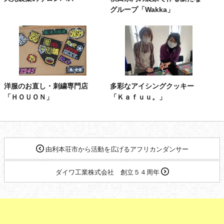
グループ「Wakka」
洋服のお直し・刺繍専門店
多彩なアイシングクッキー
「ＨＯＵＯＮ」
「Ｋａｆｕｕ。」
由利本荘市から活動を広げるアフリカンダンサー
ダイワ工業株式会社 創立５４周年