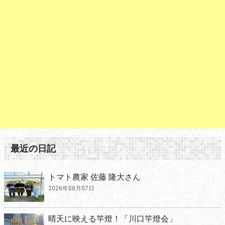
最近の日記
トマト農家 佐藤 隆大さん
2026年08月07日
晴天に映える竿燈！「川口竿燈会」