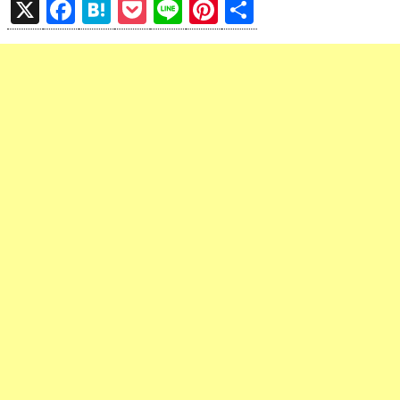
X
F
H
P
Li
Pi
共
a
at
o
n
nt
有
ce
e
ck
e
er
b
n
et
es
o
a
t
o
k