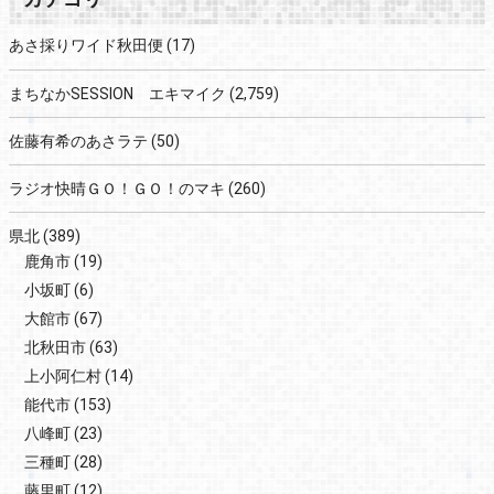
あさ採りワイド秋田便
(17)
まちなかSESSION エキマイク
(2,759)
佐藤有希のあさラテ
(50)
ラジオ快晴ＧＯ！ＧＯ！のマキ
(260)
県北
(389)
鹿角市
(19)
小坂町
(6)
大館市
(67)
北秋田市
(63)
上小阿仁村
(14)
能代市
(153)
八峰町
(23)
三種町
(28)
藤里町
(12)