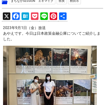
まちなかSESSION エキマイク
県央
秋田市
X
F
H
P
Li
Pi
共
a
at
o
n
nt
有
2023年9月1日（金）放送
ce
e
ck
e
er
あやえです。今日は日本政策金融公庫についてご紹介しま
b
n
et
es
した。
o
a
t
o
k