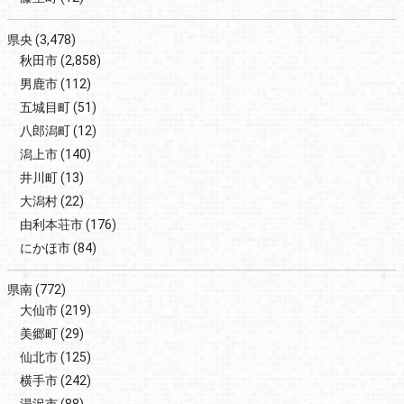
県央
(3,478)
秋田市
(2,858)
男鹿市
(112)
五城目町
(51)
八郎潟町
(12)
潟上市
(140)
井川町
(13)
大潟村
(22)
由利本荘市
(176)
にかほ市
(84)
県南
(772)
大仙市
(219)
美郷町
(29)
仙北市
(125)
横手市
(242)