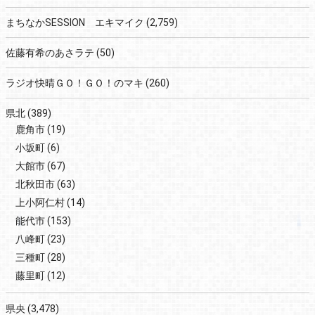
まちなかSESSION エキマイク
(2,759)
佐藤有希のあさラテ
(50)
ラジオ快晴ＧＯ！ＧＯ！のマキ
(260)
県北
(389)
鹿角市
(19)
小坂町
(6)
大館市
(67)
北秋田市
(63)
上小阿仁村
(14)
能代市
(153)
八峰町
(23)
三種町
(28)
藤里町
(12)
県央
(3,478)