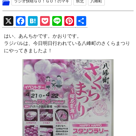
ラジオ快晴ＧＯ！ＧＯ！のマキ
県北
八峰町
X
F
H
P
Li
Pi
共
a
at
o
n
nt
有
はい、あんちかです。かおりです。
ce
e
ck
e
er
ラジパルは、今日明日行われている八峰町のさくらまつり
b
n
et
es
にやってきましたよ！
o
a
t
o
k