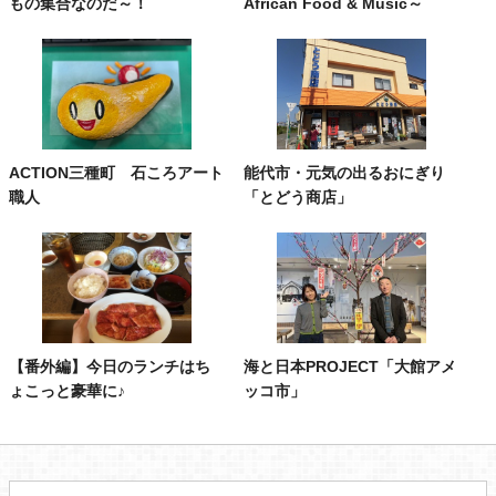
もの集合なのだ～！
African Food & Music～
ACTION三種町 石ころアート
能代市・元気の出るおにぎり
職人
「とどう商店」
【番外編】今日のランチはち
海と日本PROJECT「大館アメ
ょこっと豪華に♪
ッコ市」