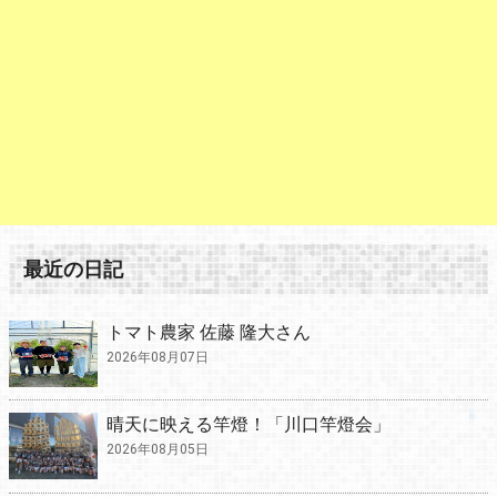
最近の日記
トマト農家 佐藤 隆大さん
2026年08月07日
晴天に映える竿燈！「川口竿燈会」
2026年08月05日