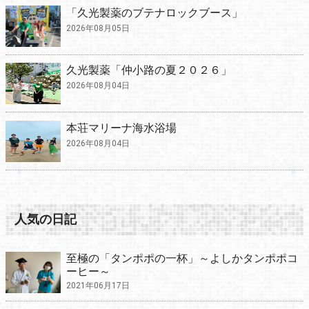
「久光製薬のブテナロックブース」
2026年08月05日
久光製薬「仲小路の夏２０２６」
2026年08月04日
本荘マリーナ海水浴場
2026年08月04日
人気の日記
至極の「タンポポの一杯」～よしかタンポポコ
ーヒー～
2021年06月17日