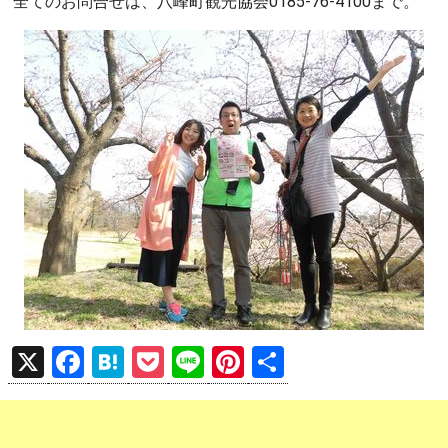
全てのお問合せは、八峰町観光協会0185-76-4100まで。
X
F
H
P
Li
Pi
共
a
at
o
n
nt
有
ce
e
ck
e
er