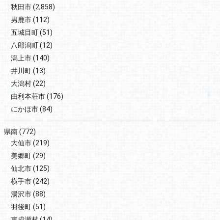
秋田市
(2,858)
男鹿市
(112)
五城目町
(51)
八郎潟町
(12)
潟上市
(140)
井川町
(13)
大潟村
(22)
由利本荘市
(176)
にかほ市
(84)
県南
(772)
大仙市
(219)
美郷町
(29)
仙北市
(125)
横手市
(242)
湯沢市
(88)
羽後町
(51)
東成瀬村
(14)