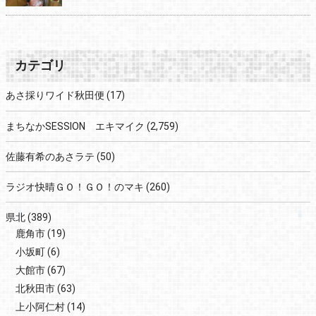
カテゴリ
あさ採りワイド秋田便
(17)
まちなかSESSION エキマイク
(2,759)
佐藤有希のあさラテ
(50)
ラジオ快晴ＧＯ！ＧＯ！のマキ
(260)
県北
(389)
鹿角市
(19)
小坂町
(6)
大館市
(67)
北秋田市
(63)
上小阿仁村
(14)