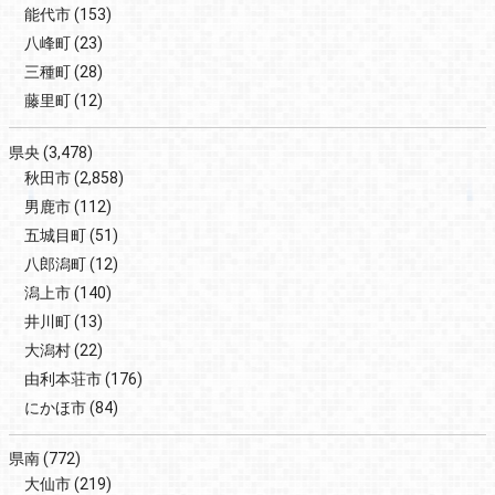
能代市
(153)
八峰町
(23)
三種町
(28)
藤里町
(12)
県央
(3,478)
秋田市
(2,858)
男鹿市
(112)
五城目町
(51)
八郎潟町
(12)
潟上市
(140)
井川町
(13)
大潟村
(22)
由利本荘市
(176)
にかほ市
(84)
県南
(772)
大仙市
(219)