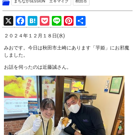
まちなかSESSION エキマイク
秋田市
X
F
H
P
Li
Pi
共
a
at
o
n
nt
有
２０２４年１２月１８日(水)
ce
e
ck
e
er
b
n
et
es
みおです。今日は秋田市土崎にあります「芋姫」にお邪魔
しました。
o
a
t
o
お話を伺ったのは近藤誠さん。
k