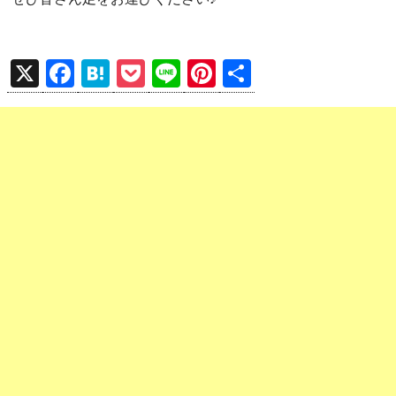
X
F
H
P
Li
Pi
共
a
at
o
n
nt
有
ce
e
ck
e
er
b
n
et
es
o
a
t
o
k