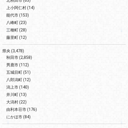
北秋田市
(63)
上小阿仁村
(14)
能代市
(153)
八峰町
(23)
三種町
(28)
藤里町
(12)
県央
(3,478)
秋田市
(2,858)
男鹿市
(112)
五城目町
(51)
八郎潟町
(12)
潟上市
(140)
井川町
(13)
大潟村
(22)
由利本荘市
(176)
にかほ市
(84)