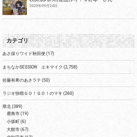
2020年09月24日
カテゴリ
あさ採りワイド秋田便
(17)
まちなかSESSION エキマイク
(2,758)
佐藤有希のあさラテ
(50)
ラジオ快晴ＧＯ！ＧＯ！のマキ
(260)
県北
(389)
鹿角市
(19)
小坂町
(6)
大館市
(67)