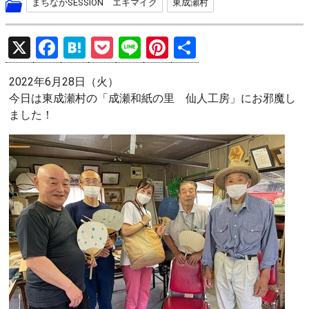
まちなかSESSION エキマイク
東成瀬村
X
F
H
P
Li
Pi
共
a
at
o
n
nt
有
2022年6月28日（火）
ce
e
ck
e
er
今日は東成瀬村の「成瀬和紙の里 仙人工房」にお邪魔し
b
n
et
es
ました！
o
a
t
o
k