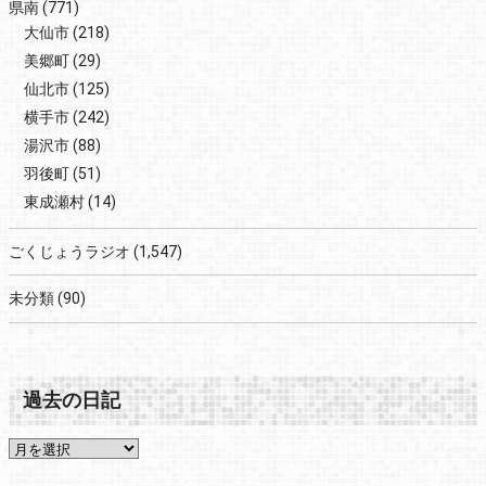
県南
(771)
大仙市
(218)
美郷町
(29)
仙北市
(125)
横手市
(242)
湯沢市
(88)
羽後町
(51)
東成瀬村
(14)
ごくじょうラジオ
(1,547)
未分類
(90)
過去の日記