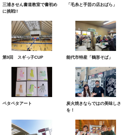
三浦きせん書道教室で書初め
「毛糸と手芸の店おばら」
に挑戦!!
第9回 スギっ子CUP
能代市特産「鶴形そば」
ペタペタアート
炭火焼きならではの美味しさ
を！