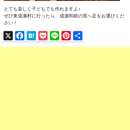
とても楽しく子どもでも作れますよ♪
ぜひ東成瀬村に行ったら、成瀬和紙の里へ足をお運びくだ
さい！
X
F
H
P
Li
Pi
共
a
at
o
n
nt
有
ce
e
ck
e
er
b
n
et
es
o
a
t
o
k