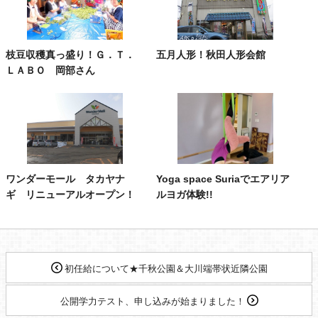
枝豆収穫真っ盛り！Ｇ．Ｔ．
五月人形！秋田人形会館
ＬＡＢＯ 岡部さん
ワンダーモール タカヤナ
Yoga space Suriaでエアリア
ギ リニューアルオープン！
ルヨガ体験!!
初任給について★千秋公園＆大川端帯状近隣公園
公開学力テスト、申し込みが始まりました！