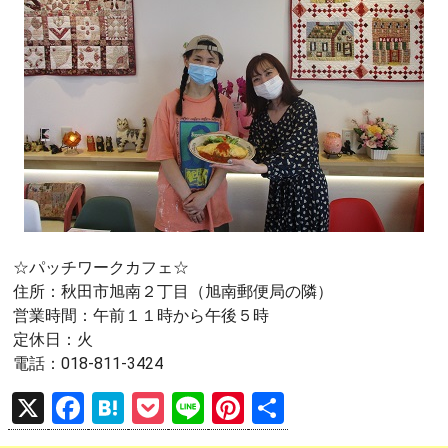
☆パッチワークカフェ☆
住所：秋田市旭南２丁目（旭南郵便局の隣）
営業時間：午前１１時から午後５時
定休日：火
電話：018-811-3424
X
F
H
P
Li
Pi
共
a
at
o
n
nt
有