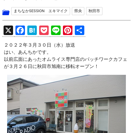
まちなかSESSION エキマイク
県央
秋田市
X
F
H
P
Li
Pi
共
a
at
o
n
nt
有
２０２２年３月３０日（水）放送
ce
e
ck
e
er
はい、あんちかです。
b
n
et
es
以前広面にあったオムライス専門店のパッチワークカフェ
o
a
t
が３月２６日に秋田市旭南に移転オープン！
o
k