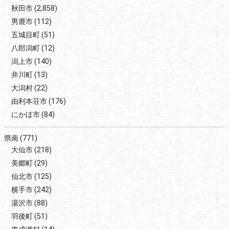
秋田市
(2,858)
男鹿市
(112)
五城目町
(51)
八郎潟町
(12)
潟上市
(140)
井川町
(13)
大潟村
(22)
由利本荘市
(176)
にかほ市
(84)
県南
(771)
大仙市
(218)
美郷町
(29)
仙北市
(125)
横手市
(242)
湯沢市
(88)
羽後町
(51)