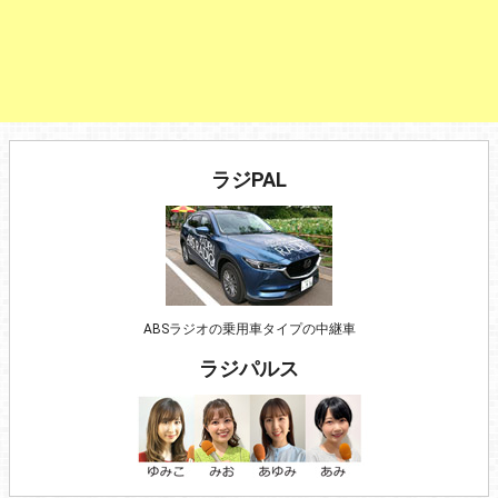
ラジPAL
ABSラジオの乗用車タイプの中継車
ラジパルス