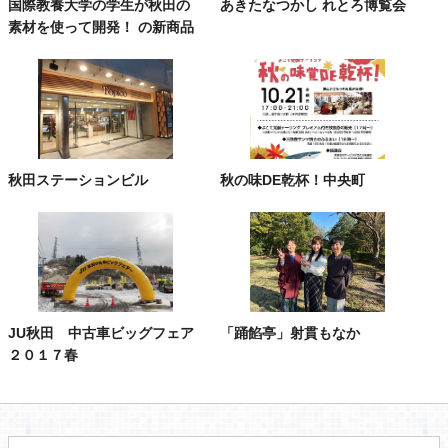
国際教養大学の学生が秋田の
あきたなつかし れとろ博覧会
素材を使って開発！ の新商品
秋田ステーションビル
秋の味DE乾杯！中央町
JU秋田 中古車ビッグフェア
「踊餡亭」射貫もなか
２０１７春