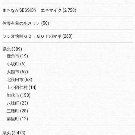
まちなかSESSION エキマイク
(2,758)
佐藤有希のあさラテ
(50)
ラジオ快晴ＧＯ！ＧＯ！のマキ
(260)
県北
(389)
鹿角市
(19)
小坂町
(6)
大館市
(67)
北秋田市
(63)
上小阿仁村
(14)
能代市
(153)
八峰町
(23)
三種町
(28)
藤里町
(12)
県央
(3,478)