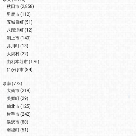
秋田市
(2,858)
男鹿市
(112)
五城目町
(51)
八郎潟町
(12)
潟上市
(140)
井川町
(13)
大潟村
(22)
由利本荘市
(176)
にかほ市
(84)
県南
(772)
大仙市
(219)
美郷町
(29)
仙北市
(125)
横手市
(242)
湯沢市
(88)
羽後町
(51)