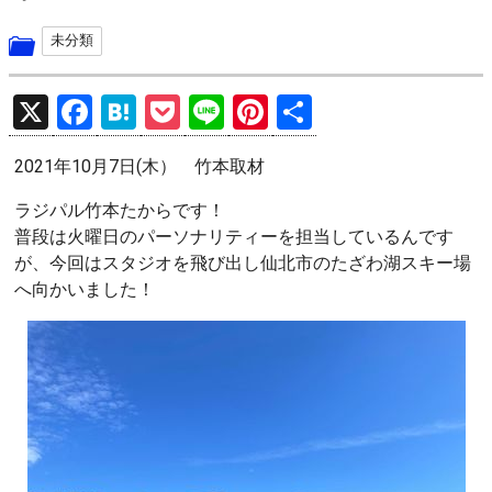
未分類
X
F
H
P
Li
Pi
共
a
at
o
n
nt
有
2021年10月7日(木） 竹本取材
ce
e
ck
e
er
b
n
et
es
ラジパル竹本たからです！
普段は火曜日のパーソナリティーを担当しているんです
o
a
t
が、今回はスタジオを飛び出し仙北市のたざわ湖スキー場
o
へ向かいました！
k