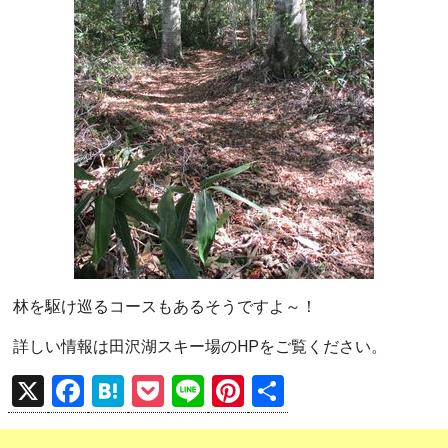
林を駆け巡るコースもあるそうですよ～！
詳しい情報は田沢湖スキー場のHPをご覧ください。
X
F
H
P
Li
Pi
共
a
at
o
n
nt
有