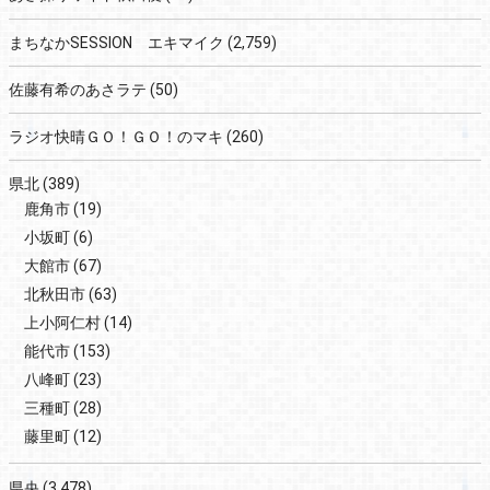
まちなかSESSION エキマイク
(2,759)
佐藤有希のあさラテ
(50)
ラジオ快晴ＧＯ！ＧＯ！のマキ
(260)
県北
(389)
鹿角市
(19)
小坂町
(6)
大館市
(67)
北秋田市
(63)
上小阿仁村
(14)
能代市
(153)
八峰町
(23)
三種町
(28)
藤里町
(12)
県央
(3,478)