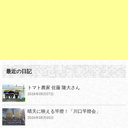
最近の日記
トマト農家 佐藤 隆大さん
2026年08月07日
晴天に映える竿燈！「川口竿燈会」
2026年08月05日