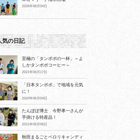
2026年08月04日
人気の日記
至極の「タンポポの一杯」～よ
しかタンポポコーヒー～
2021年06月17日
「日本タンポポ」で地域を元気
に！
2020年06月04日
たんぽぽ博士 今野孝一さんが
手掛ける特産品！
2021年05月06日
秋田まるごとペロリキャンディ