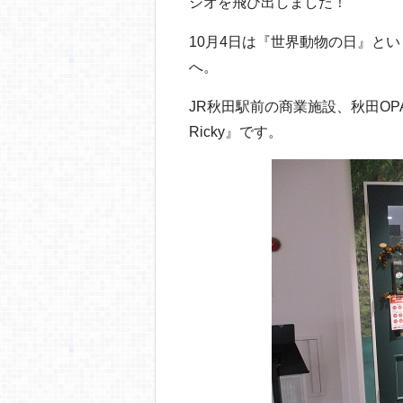
o
ジオを飛び出しました！
o
10月4日は『世界動物の日』と
k
へ。
JR秋田駅前の商業施設、秋田O
Ricky』です。