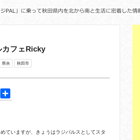
フェRicky
県央
秋田市
Pi
共
nt
有
er
e
st
務めていますが、きょうはラジパルスとしてスタ