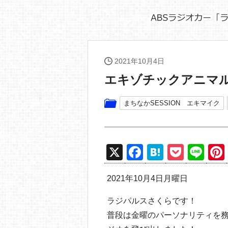
2021年10月4日
エキゾチックアニマルカ
まちなかSESSION エキマイク
X
F
H
P
Li
a
at
o
n
2021年10月4日月曜日
c
e
ck
e
e
n
et
ラジパルスさくらです！
b
a
普段は金曜のパーソナリティを