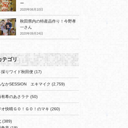
ー
2020年06月10日
秋田県内の特産品作り！今野孝
一さん
2020年09月24日
カテゴリ
さ採りワイド秋田便
(17)
なかSESSION エキマイク
(2,759)
藤有希のあさラテ
(50)
ジオ快晴ＧＯ！ＧＯ！のマキ
(260)
北
(389)
鹿角市
(19)