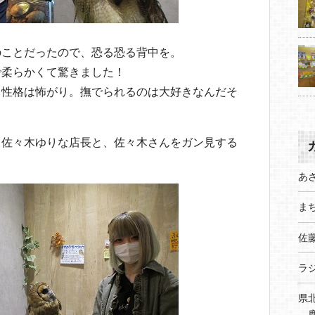
のことだったので、恐る恐る背中を。
で柔らかくて驚きました！
、性格は怖がり。撫でられるのは大好きなんだそ
、佐々木ゆりな店長と、佐々木さんをガン見する
あ
まち
佐
ラ
県