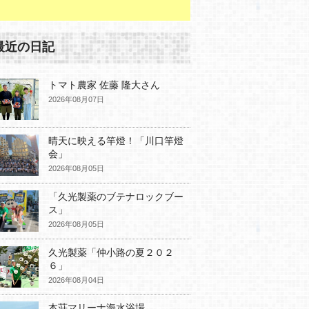
最近の日記
トマト農家 佐藤 隆大さん
2026年08月07日
晴天に映える竿燈！「川口竿燈
会」
2026年08月05日
「久光製薬のブテナロックブー
ス」
2026年08月05日
久光製薬「仲小路の夏２０２
６」
2026年08月04日
本荘マリーナ海水浴場