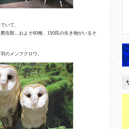
んでいて、
爬虫類…およそ60種、150匹の生き物がいるそ
２羽のメンフクロウ。