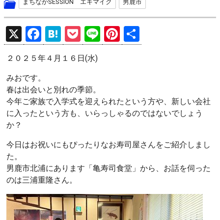
まちなかSESSION エキマイク
男鹿市
X
F
H
P
Li
Pi
共
a
at
o
n
nt
有
２０２５年４月１６日(水)
ce
e
ck
e
er
b
n
et
es
みおです。
春は出会いと別れの季節。
o
a
t
今年ご家族で入学式を迎えられたという方や、新しい会社
o
に入ったという方も、いらっしゃるのではないでしょう
k
か？
今日はお祝いにもぴったりなお寿司屋さんをご紹介しまし
た。
男鹿市北浦にあります「亀寿司食堂」から、お話を伺った
のは三浦重隆さん。