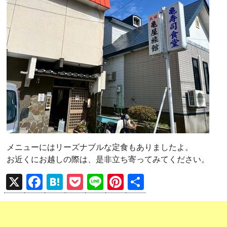
メニューにはリーズナブルな定食もありましたよ。
お近くにお越しの際は、是非立ち寄ってみてください。
X
F
H
P
Li
Pi
共
a
at
o
n
nt
有
ce
e
ck
e
er