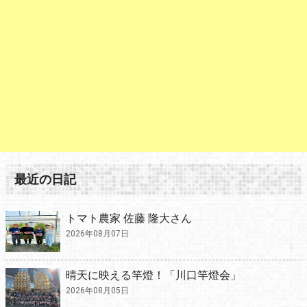
最近の日記
トマト農家 佐藤 隆大さん
2026年08月07日
晴天に映える竿燈！「川口竿燈会」
2026年08月05日