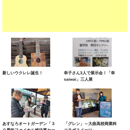
新しいウクレレ誕生！
幸子さん3人で展示会！「幸
saiwai」三人展
あすなろオートガーデン「３
「グレン」～大曲高校商業科
０周年ファイナル総決算セー
コラボスイーツ～