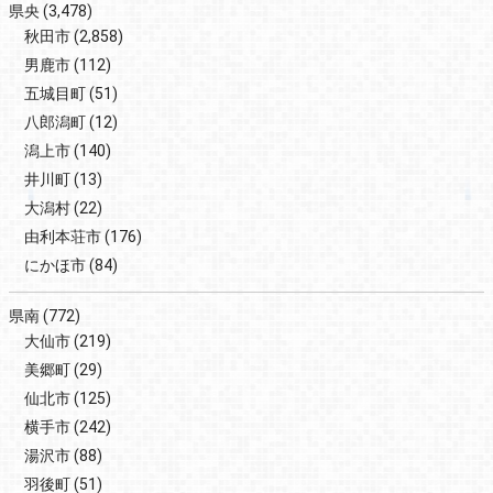
県央
(3,478)
秋田市
(2,858)
男鹿市
(112)
五城目町
(51)
八郎潟町
(12)
潟上市
(140)
井川町
(13)
大潟村
(22)
由利本荘市
(176)
にかほ市
(84)
県南
(772)
大仙市
(219)
美郷町
(29)
仙北市
(125)
横手市
(242)
湯沢市
(88)
羽後町
(51)