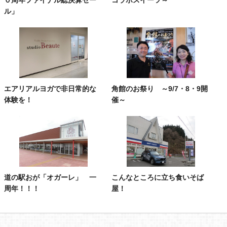
ル」
エアリアルヨガで非日常的な
角館のお祭り ～9/7・8・9開
体験を！
催～
道の駅おが「オガーレ」 一
こんなところに立ち食いそば
周年！！！
屋！