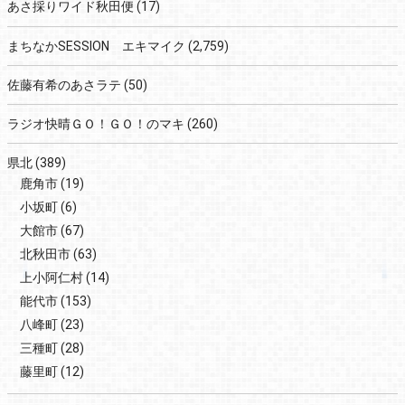
あさ採りワイド秋田便
(17)
まちなかSESSION エキマイク
(2,759)
佐藤有希のあさラテ
(50)
ラジオ快晴ＧＯ！ＧＯ！のマキ
(260)
県北
(389)
鹿角市
(19)
小坂町
(6)
大館市
(67)
北秋田市
(63)
上小阿仁村
(14)
能代市
(153)
八峰町
(23)
三種町
(28)
藤里町
(12)