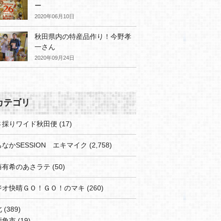
ー
2020年06月10日
秋田県内の特産品作り！今野孝
一さん
2020年09月24日
カテゴリ
さ採りワイド秋田便
(17)
なかSESSION エキマイク
(2,758)
藤有希のあさラテ
(50)
ジオ快晴ＧＯ！ＧＯ！のマキ
(260)
北
(389)
鹿角市
(19)