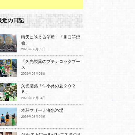
最近の日記
晴天に映える竿燈！「川口竿燈
会」
2026年08月05日
「久光製薬のブテナロックブー
ス」
2026年08月05日
久光製薬「仲小路の夏２０２
６」
2026年08月04日
本荘マリーナ海水浴場
2026年08月04日
Akitaエトワールバレエスタジオ