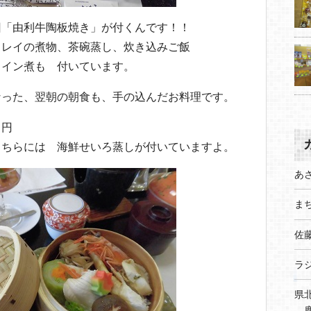
回「由利牛陶板焼き」が付くんです！！
カレイの煮物、茶碗蒸し、炊き込みご飯
ワイン煮も 付いています。
なった、翌朝の朝食も、手の込んだお料理です。
０円
ちらには 海鮮せいろ蒸しが付いていますよ。
あ
まち
佐
ラ
県