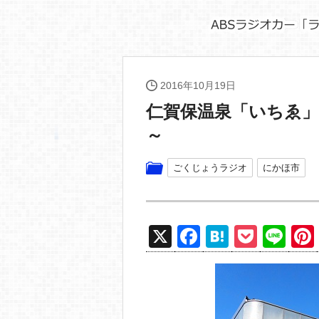
2016年10月19日
仁賀保温泉「いちゑ
～
ごくじょうラジオ
にかほ市
X
F
H
P
Li
a
at
o
n
c
e
ck
e
e
n
et