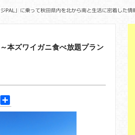
」～本ズワイガニ食べ放題プラン
Pi
共
nt
有
er
e