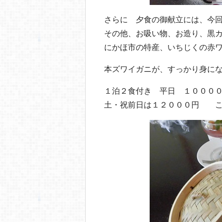
さらに 夕食の御献立には、今
その他、お吸い物、お造り、黒
にかほ市の特産、いちじくの赤
本ズワイガニが、すっかり身に
１泊２食付き 平日 １０００
土・祝前日は１２０００円 こ