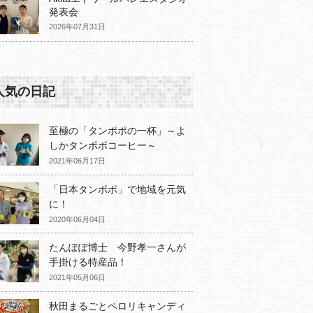
発表会
2026年07月31日
人気の日記
至極の「タンポポの一杯」～よ
しかタンポポコーヒー～
2021年06月17日
「日本タンポポ」で地域を元気
に！
2020年06月04日
たんぽぽ博士 今野孝一さんが
手掛ける特産品！
2021年05月06日
秋田まるごとペロリキャンディ