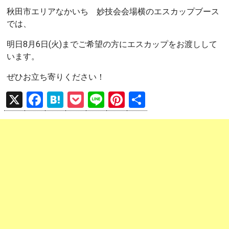
秋田市エリアなかいち 妙技会会場横のエスカップブース
では、
明日8月6日(火)までご希望の方にエスカップをお渡しして
います。
ぜひお立ち寄りください！
X
F
H
P
Li
Pi
共
a
at
o
n
nt
有
ce
e
ck
e
er
b
n
et
es
o
a
t
o
k