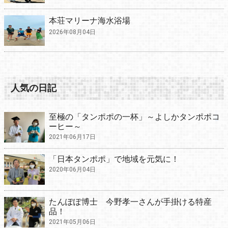
本荘マリーナ海水浴場
2026年08月04日
人気の日記
至極の「タンポポの一杯」～よしかタンポポコ
ーヒー～
2021年06月17日
「日本タンポポ」で地域を元気に！
2020年06月04日
たんぽぽ博士 今野孝一さんが手掛ける特産
品！
2021年05月06日