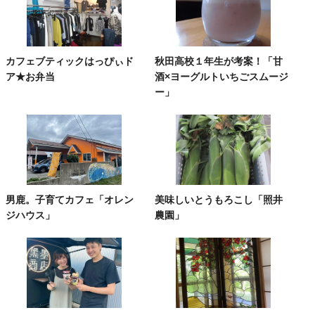
カフェブティックはっぴぃド
秋田高校１年生が考案！「甘
ア★お弁当
酒×ヨーグルトいちごスムージ
ー」
男鹿。子育てカフェ「オレン
美味しいとうもろこし「照井
ジハウス」
農園」