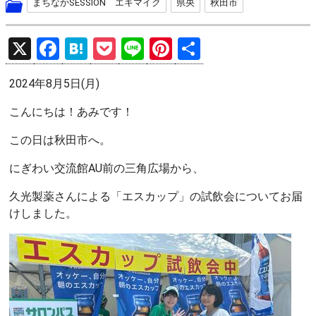
まちなかSESSION エキマイク
県央
秋田市
X
F
H
P
Li
Pi
共
a
at
o
n
nt
有
2024年8月5日(月)
ce
e
ck
e
er
b
n
et
es
こんにちは！あみです！
o
a
t
この日は秋田市へ。
o
にぎわい交流館AU前の三角広場から、
k
久光製薬さんによる「エスカップ」の試飲会についてお届
けしました。