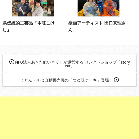
県伝統的工芸品『本荘こけ
壁画アーティスト 田口真理さ
し』
ん
NPO法人あきた結いネットが運営する セレクトショップ「story
cat」
うどん・そば自動販売機の「つゆ味ケーキ」登場！