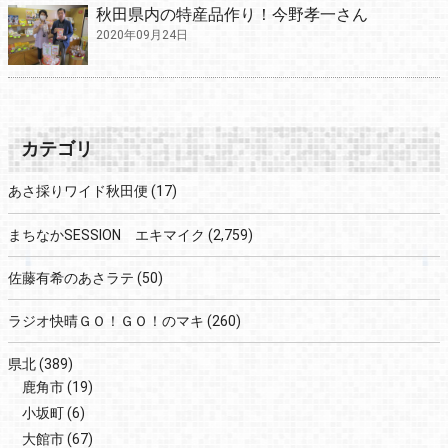
秋田県内の特産品作り！今野孝一さん
2020年09月24日
カテゴリ
あさ採りワイド秋田便
(17)
まちなかSESSION エキマイク
(2,759)
佐藤有希のあさラテ
(50)
ラジオ快晴ＧＯ！ＧＯ！のマキ
(260)
県北
(389)
鹿角市
(19)
小坂町
(6)
大館市
(67)