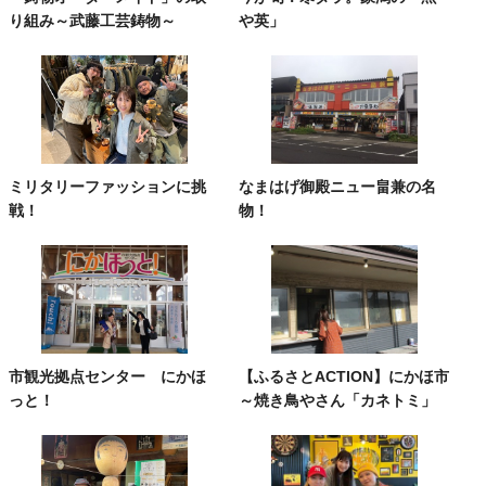
り組み～武藤工芸鋳物～
や英」
ミリタリーファッションに挑
なまはげ御殿ニュー畠兼の名
戦！
物！
市観光拠点センター にかほ
【ふるさとACTION】にかほ市
っと！
～焼き鳥やさん「カネトミ」