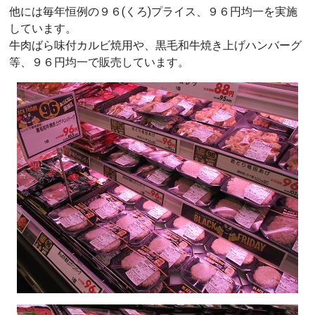
他には毎年恒例の９６(くろ)プライス、９６円均一を実施
しています。
牛肉ばら味付カルビ焼用や、黒毛和牛焼き上げハンバーグ
等、９６円均一で販売しています。