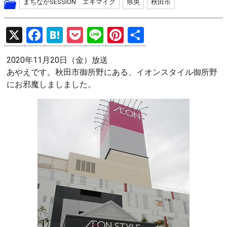
まちなかSESSION エキマイク
県央
秋田市
X
F
H
P
Li
Pi
共
a
at
o
n
nt
有
2020年11月20日（金）放送
ce
e
ck
e
er
あやえです。秋田市御所野にある、イオンスタイル御所野
b
n
et
es
にお邪魔しましました。
o
a
t
o
k