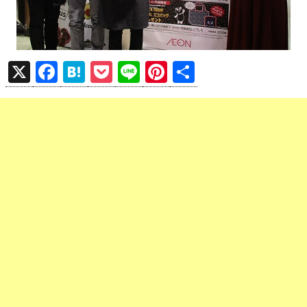
X
F
H
P
Li
Pi
共
a
at
o
n
nt
有
ce
e
ck
e
er
b
n
et
es
o
a
t
o
k