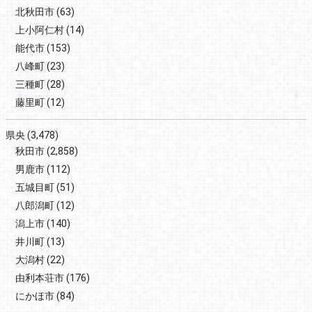
北秋田市
(63)
上小阿仁村
(14)
能代市
(153)
八峰町
(23)
三種町
(28)
藤里町
(12)
県央
(3,478)
秋田市
(2,858)
男鹿市
(112)
五城目町
(51)
八郎潟町
(12)
潟上市
(140)
井川町
(13)
大潟村
(22)
由利本荘市
(176)
にかほ市
(84)