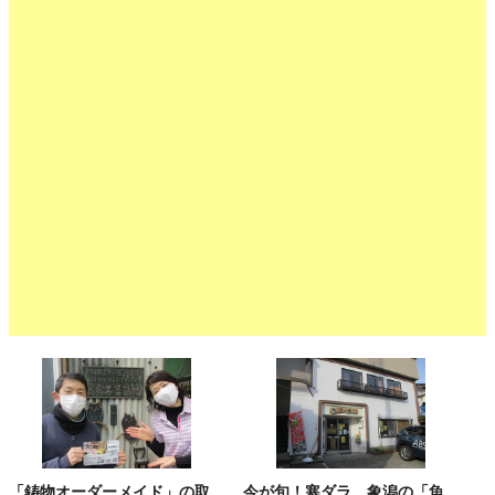
「鋳物オーダーメイド」の取
今が旬！寒ダラ。象潟の「魚