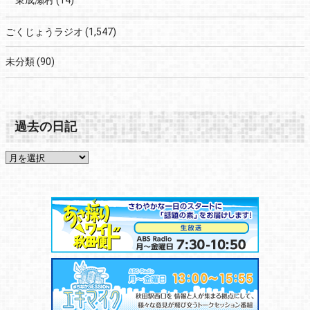
東成瀬村
(14)
ごくじょうラジオ
(1,547)
未分類
(90)
過去の日記