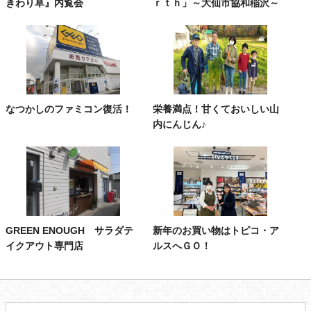
きわり草』内覧会
ｒｔｈ」～大仙市協和稲沢～
なつかしのファミコン復活！
栄養満点！甘くておいしい山
内にんじん♪
GREEN ENOUGH サラダテ
新年のお買い物はトピコ・ア
イクアウト専門店
ルスへＧＯ！