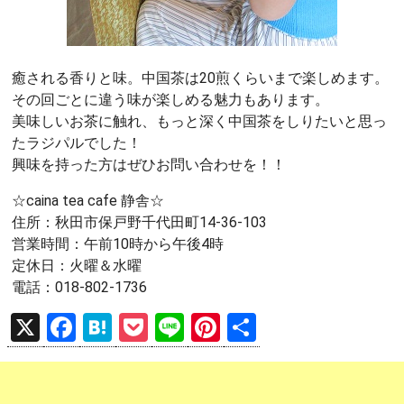
癒される香りと味。中国茶は20煎くらいまで楽しめます。
その回ごとに違う味が楽しめる魅力もあります。
美味しいお茶に触れ、もっと深く中国茶をしりたいと思っ
たラジパルでした！
興味を持った方はぜひお問い合わせを！！
☆caina tea cafe 静舎☆
住所：秋田市保戸野千代田町14-36-103
営業時間：午前10時から午後4時
定休日：火曜＆水曜
電話：018-802-1736
X
F
H
P
Li
Pi
共
a
at
o
n
nt
有
ce
e
ck
e
er