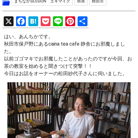
まちなかSESSION エキマイク
県央
秋田市
X
F
H
P
Li
Pi
共
a
at
o
n
nt
有
はい、あんちかです。
ce
e
ck
e
er
秋田市保戸野にあるcaina tea cafe 静舎にお邪魔しまし
b
n
et
es
た。
o
a
t
以前ゴゴマキでお邪魔したことがあったのですが今回、お
茶の教室を始めると聞きつけて突撃！！
o
今日はお話をオーナーの松田紗代子さんに伺いました。
k