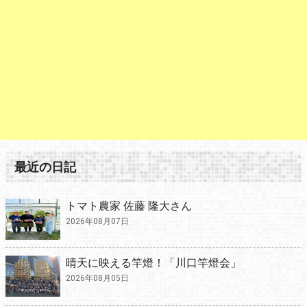
最近の日記
トマト農家 佐藤 隆大さん
2026年08月07日
晴天に映える竿燈！「川口竿燈会」
2026年08月05日