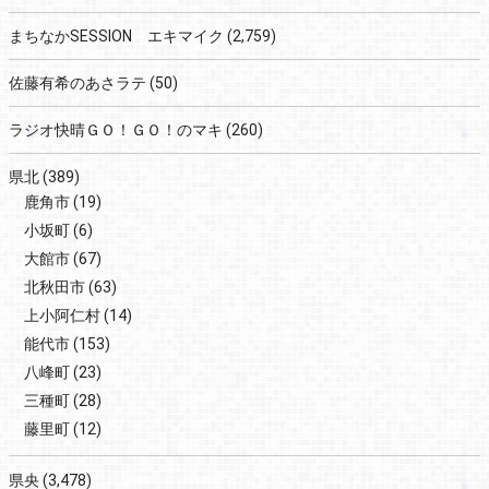
まちなかSESSION エキマイク
(2,759)
佐藤有希のあさラテ
(50)
ラジオ快晴ＧＯ！ＧＯ！のマキ
(260)
県北
(389)
鹿角市
(19)
小坂町
(6)
大館市
(67)
北秋田市
(63)
上小阿仁村
(14)
能代市
(153)
八峰町
(23)
三種町
(28)
藤里町
(12)
県央
(3,478)