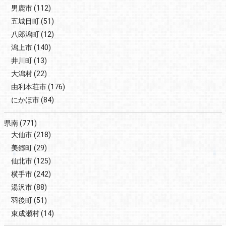
男鹿市
(112)
五城目町
(51)
八郎潟町
(12)
潟上市
(140)
井川町
(13)
大潟村
(22)
由利本荘市
(176)
にかほ市
(84)
県南
(771)
大仙市
(218)
美郷町
(29)
仙北市
(125)
横手市
(242)
湯沢市
(88)
羽後町
(51)
東成瀬村
(14)