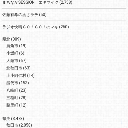
まちなかSESSION エキマイク
(2,758)
佐藤有希のあさラテ
(50)
ラジオ快晴ＧＯ！ＧＯ！のマキ
(260)
県北
(389)
鹿角市
(19)
小坂町
(6)
大館市
(67)
北秋田市
(63)
上小阿仁村
(14)
能代市
(153)
八峰町
(23)
三種町
(28)
藤里町
(12)
県央
(3,478)
秋田市
(2,858)