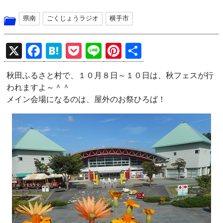
県南
ごくじょうラジオ
横手市
X
F
H
P
Li
Pi
共
a
at
o
n
nt
有
秋田ふるさと村で、１０月８日～１０日は、秋フェスが行
ce
e
ck
e
er
われますよ～＾＾
b
n
et
es
メイン会場になるのは、屋外のお祭ひろば！
o
a
t
o
k