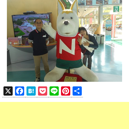
X
F
H
P
Li
Pi
共
a
at
o
n
nt
有
ce
e
ck
e
er
b
n
et
es
o
a
t