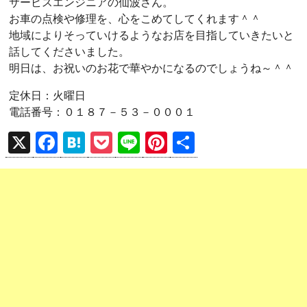
サービスエンジニアの仙波さん。
お車の点検や修理を、心をこめてしてくれます＾＾
地域によりそっていけるようなお店を目指していきたいと
話してくださいました。
明日は、お祝いのお花で華やかになるのでしょうね～＾＾
定休日：火曜日
電話番号：０１８７－５３－０００１
X
F
H
P
Li
Pi
共
a
at
o
n
nt
有
ce
e
ck
e
er
b
n
et
es
o
a
t
o
k