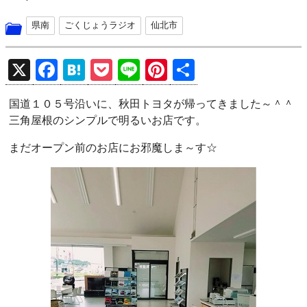
県南
ごくじょうラジオ
仙北市
X
F
H
P
Li
Pi
共
a
at
o
n
nt
有
国道１０５号沿いに、秋田トヨタが帰ってきました～＾＾
ce
e
ck
e
er
三角屋根のシンプルで明るいお店です。
b
n
et
es
まだオープン前のお店にお邪魔しま～す☆
o
a
t
o
k