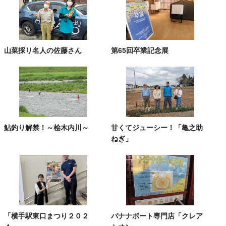
山菜採り名人の佐藤さん
第65回卒業記念展
鮎釣り解禁！～桧木内川～
甘くてジューシー！「亀之助
ねぎ」
「横手駅東口まつり２０２
バナナボート専門店「クレア