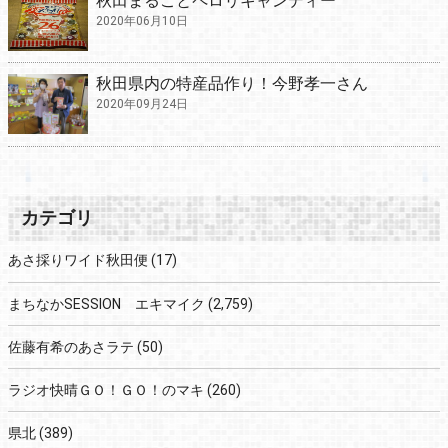
秋田まるごとペロリキャンディー
2020年06月10日
秋田県内の特産品作り！今野孝一さん
2020年09月24日
カテゴリ
あさ採りワイド秋田便
(17)
まちなかSESSION エキマイク
(2,759)
佐藤有希のあさラテ
(50)
ラジオ快晴ＧＯ！ＧＯ！のマキ
(260)
県北
(389)