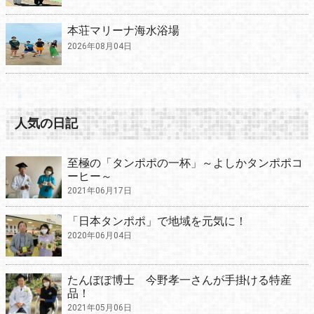
本荘マリーナ海水浴場
2026年08月04日
人気の日記
至極の「タンポポの一杯」～よしかタンポポコ
ーヒー～
2021年06月17日
「日本タンポポ」で地域を元気に！
2020年06月04日
たんぽぽ博士 今野孝一さんが手掛ける特産
品！
2021年05月06日