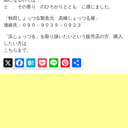
と 、その香り のひろがりととも に感じました。
「秋田しょっつる製造元 高橋しょっつる屋」
連絡先：０９０－９０３９－０９２３
「浜しょっつる」を取り扱いたいという販売店の方、購入
したい方は
こちらまで。
X
F
H
P
Li
Pi
共
a
at
o
n
nt
有
ce
e
ck
e
er
b
n
et
es
o
a
t
o
k