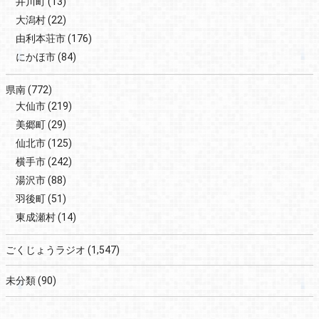
井川町
(13)
大潟村
(22)
由利本荘市
(176)
にかほ市
(84)
県南
(772)
大仙市
(219)
美郷町
(29)
仙北市
(125)
横手市
(242)
湯沢市
(88)
羽後町
(51)
東成瀬村
(14)
ごくじょうラジオ
(1,547)
未分類
(90)