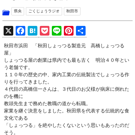
県央
ごくじょうラジオ
秋田市
X
F
H
P
Li
Pi
共
a
at
o
n
nt
有
秋田市浜田 「秋田しょっつる製造元 高橋しょっつる
ce
e
ck
e
er
屋」
b
n
et
es
しょっつる屋の創業は県内でも最も古く 明治４０年とい
o
a
t
う老舗です。
１１０年の歴史の中、家内工業の伝統製法でしょっつる作
o
りを行ってきました。
k
４代目の高橋信一さんは、３代目のお父様が病床に倒れた
のを機に
教頭先生まで務めた教職の道から転職。
家業を継ぐ決意をしました。秋田県を代表する伝統的な食
文化である
「しょっつる」を絶やしたくないという思いもあったのだ
そう。