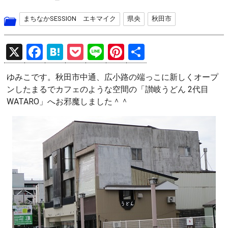
まちなかSESSION エキマイク
県央
秋田市
X
F
H
P
Li
Pi
共
a
at
o
n
nt
有
ゆみこです。秋田市中通、広小路の端っこに新しくオープ
ce
e
ck
e
er
ンしたまるでカフェのような空間の「讃岐うどん 2代目
b
n
et
es
WATARO」へお邪魔しました＾＾
o
a
t
o
k