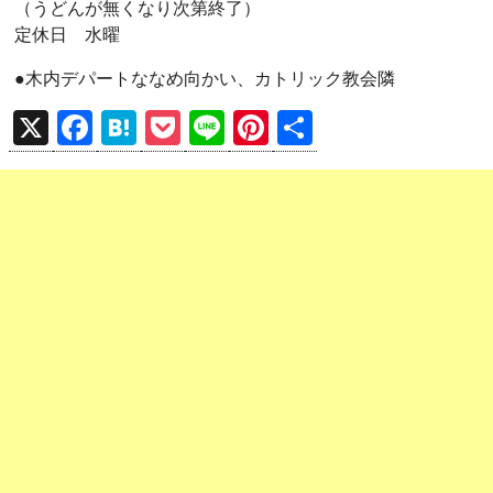
（うどんが無くなり次第終了）
定休日 水曜
●木内デパートななめ向かい、カトリック教会隣
X
F
H
P
Li
Pi
共
a
at
o
n
nt
有
ce
e
ck
e
er
b
n
et
es
o
a
t
o
k