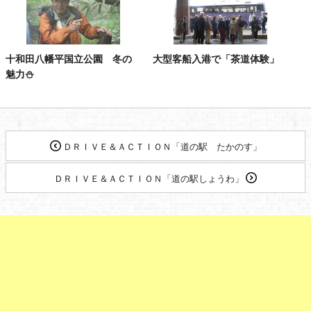
十和田八幡平国立公園 冬の
大型客船入港で「茶道体験」
魅力⛄
ＤＲＩＶＥ＆ＡＣＴＩＯＮ「道の駅 たかのす」
ＤＲＩＶＥ＆ＡＣＴＩＯＮ「道の駅しょうわ」