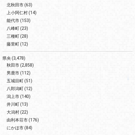
北秋田市
(63)
上小阿仁村
(14)
能代市
(153)
八峰町
(23)
三種町
(28)
藤里町
(12)
県央
(3,478)
秋田市
(2,858)
男鹿市
(112)
五城目町
(51)
八郎潟町
(12)
潟上市
(140)
井川町
(13)
大潟村
(22)
由利本荘市
(176)
にかほ市
(84)