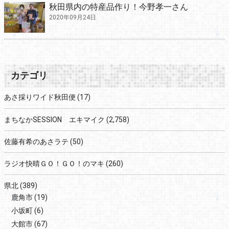
秋田県内の特産品作り！今野孝一さん
2020年09月24日
カテゴリ
あさ採りワイド秋田便
(17)
まちなかSESSION エキマイク
(2,758)
佐藤有希のあさラテ
(50)
ラジオ快晴ＧＯ！ＧＯ！のマキ
(260)
県北
(389)
鹿角市
(19)
小坂町
(6)
大館市
(67)