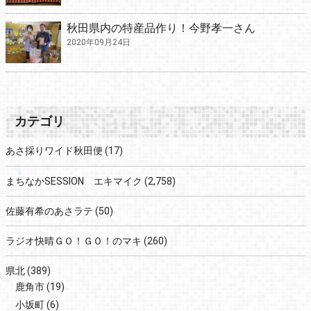
秋田県内の特産品作り！今野孝一さん
2020年09月24日
カテゴリ
あさ採りワイド秋田便
(17)
まちなかSESSION エキマイク
(2,758)
佐藤有希のあさラテ
(50)
ラジオ快晴ＧＯ！ＧＯ！のマキ
(260)
県北
(389)
鹿角市
(19)
小坂町
(6)