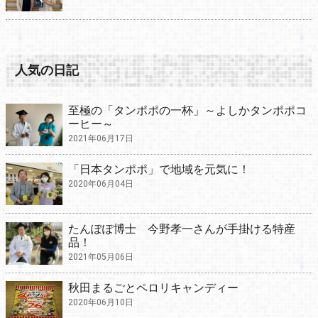
人気の日記
至極の「タンポポの一杯」～よしかタンポポコ
ーヒー～
2021年06月17日
「日本タンポポ」で地域を元気に！
2020年06月04日
たんぽぽ博士 今野孝一さんが手掛ける特産
品！
2021年05月06日
秋田まるごとペロリキャンディー
2020年06月10日