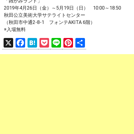
「雑がみランド」
2019年4月26日（金）～5月19日（日） 10:00～18:50
秋田公立美術大学サテライトセンター
（秋田市中通2-8-1 フォンテAKITA 6階）
※入場無料
X
F
H
P
Li
Pi
共
a
at
o
n
nt
有
ce
e
ck
e
er
b
n
et
es
o
a
t
o
k