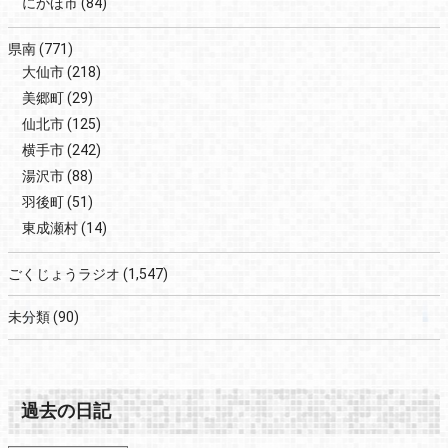
にかほ市
(84)
県南
(771)
大仙市
(218)
美郷町
(29)
仙北市
(125)
横手市
(242)
湯沢市
(88)
羽後町
(51)
東成瀬村
(14)
ごくじょうラジオ
(1,547)
未分類
(90)
過去の日記