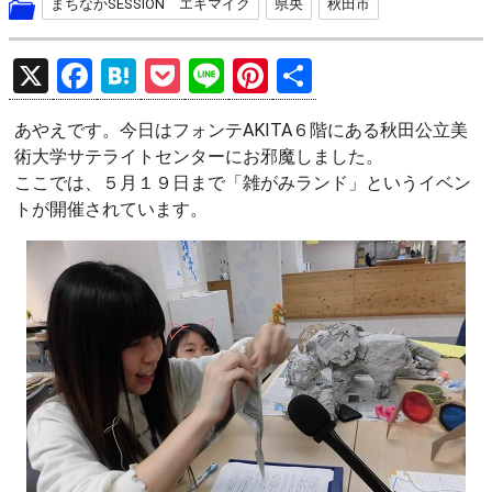
まちなかSESSION エキマイク
県央
秋田市
X
F
H
P
Li
Pi
共
a
at
o
n
nt
有
あやえです。今日はフォンテAKITA６階にある秋田公立美
ce
e
ck
e
er
術大学サテライトセンターにお邪魔しました。
b
n
et
es
ここでは、５月１９日まで「雑がみランド」というイベン
o
a
t
トが開催されています。
o
k