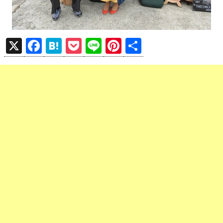
X
F
H
P
Li
Pi
共
a
at
o
n
nt
有
ce
e
ck
e
er
b
n
et
es
o
a
t
o
k