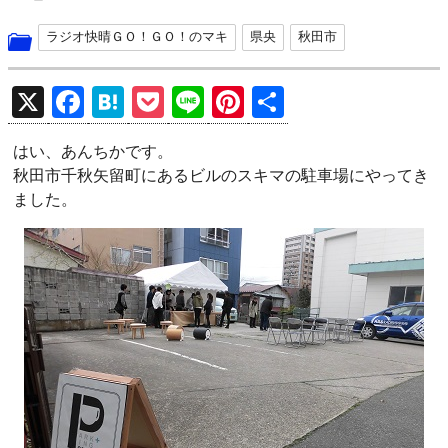
ラジオ快晴ＧＯ！ＧＯ！のマキ
県央
秋田市
X
F
H
P
Li
Pi
共
a
at
o
n
nt
有
はい、あんちかです。
ce
e
ck
e
er
秋田市千秋矢留町にあるビルのスキマの駐車場にやってき
b
n
et
es
ました。
o
a
t
o
k