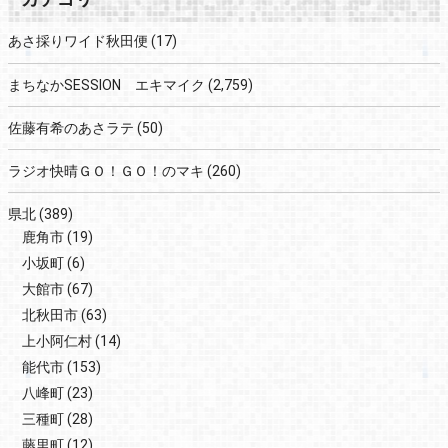
あさ採りワイド秋田便
(17)
まちなかSESSION エキマイク
(2,759)
佐藤有希のあさラテ
(50)
ラジオ快晴ＧＯ！ＧＯ！のマキ
(260)
県北
(389)
鹿角市
(19)
小坂町
(6)
大館市
(67)
北秋田市
(63)
上小阿仁村
(14)
能代市
(153)
八峰町
(23)
三種町
(28)
藤里町
(12)