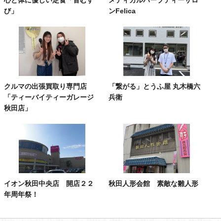
び」
ンFelica
クルマの出張買取り専門店
「繋がる」とうふ屋 丸木橋六
「ティーバイティーガレージ
兵衛
秋田店」
イオン秋田中央店 開店２２
秋田人形会館 素敵な雛人形
年周年祭！