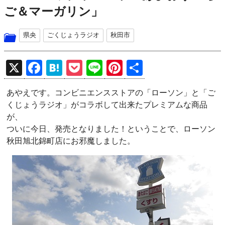
ご＆マーガリン」
県央
ごくじょうラジオ
秋田市
X
F
H
P
Li
Pi
共
a
at
o
n
nt
有
あやえです。コンビニエンスストアの「ローソン」と「ご
ce
e
ck
e
er
くじょうラジオ」がコラボして出来たプレミアムな商品
b
n
et
es
が、
o
a
t
ついに今日、発売となりました！ということで、ローソン
秋田旭北錦町店にお邪魔しました。
o
k