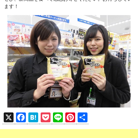
ます！
X
F
H
P
Li
Pi
共
a
at
o
n
nt
有
ce
e
ck
e
er