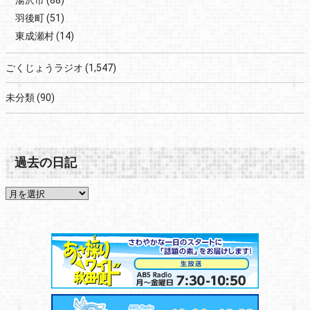
湯沢市
(88)
羽後町
(51)
東成瀬村
(14)
ごくじょうラジオ
(1,547)
未分類
(90)
過去の日記