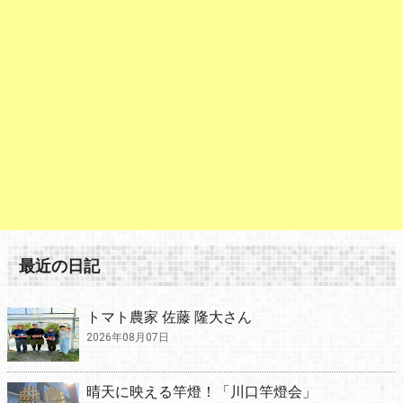
最近の日記
トマト農家 佐藤 隆大さん
2026年08月07日
晴天に映える竿燈！「川口竿燈会」