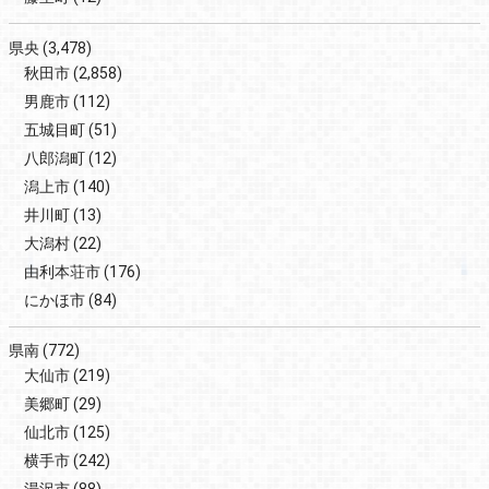
県央
(3,478)
秋田市
(2,858)
男鹿市
(112)
五城目町
(51)
八郎潟町
(12)
潟上市
(140)
井川町
(13)
大潟村
(22)
由利本荘市
(176)
にかほ市
(84)
県南
(772)
大仙市
(219)
美郷町
(29)
仙北市
(125)
横手市
(242)