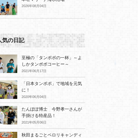
2026年08月04日
人気の日記
至極の「タンポポの一杯」～よ
しかタンポポコーヒー～
2021年06月17日
「日本タンポポ」で地域を元気
に！
2020年06月04日
たんぽぽ博士 今野孝一さんが
手掛ける特産品！
2021年05月06日
秋田まるごとペロリキャンディ