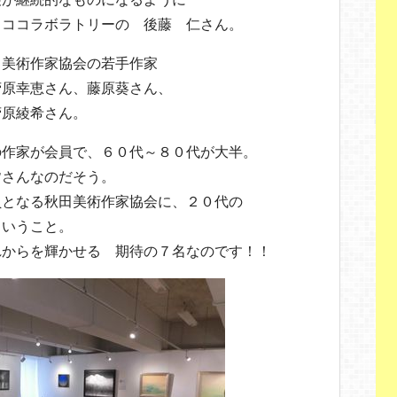
 ココラボラトリーの 後藤 仁さん。
田美術作家協会の若手作家
菅原幸恵さん、藤原葵さん、
菅原綾希さん。
の作家が会員で、６０代～８０代が大半。
皆さんなのだそう。
員となる秋田美術作家協会に、２０代の
ということ。
れからを輝かせる 期待の７名なのです！！