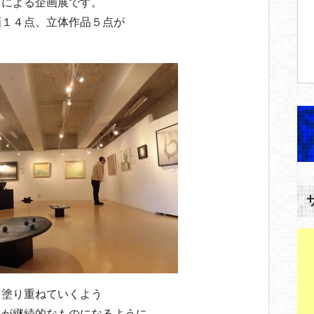
名による企画展です。
画１４点、立体作品５点が
を塗り重ねていくよう
展が継続的なものになるように