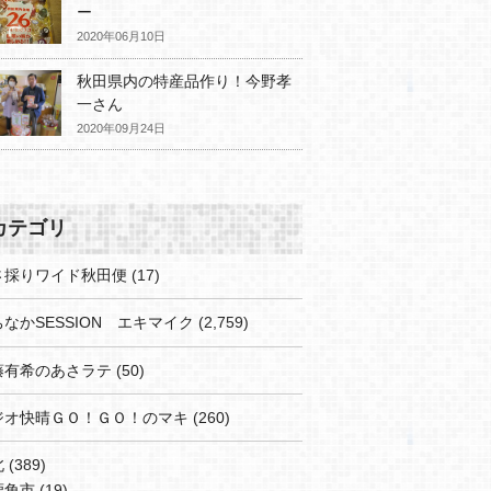
ー
2020年06月10日
秋田県内の特産品作り！今野孝
一さん
2020年09月24日
カテゴリ
さ採りワイド秋田便
(17)
なかSESSION エキマイク
(2,759)
藤有希のあさラテ
(50)
ジオ快晴ＧＯ！ＧＯ！のマキ
(260)
北
(389)
鹿角市
(19)