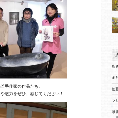
あ
まち
の若手作家の作品たち。
佐
いや魅力をぜひ、感じてください！
ラ
県