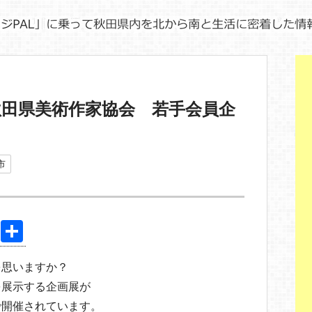
田県美術作家協会 若手会員企
市
Pi
共
nt
有
を思いますか？
er
を展示する企画展が
e
で開催されています。