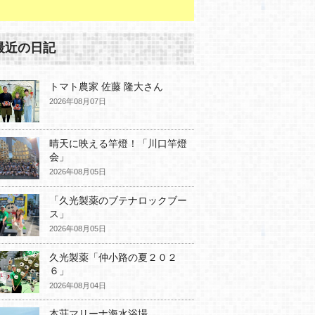
最近の日記
トマト農家 佐藤 隆大さん
2026年08月07日
晴天に映える竿燈！「川口竿燈
会」
2026年08月05日
「久光製薬のブテナロックブー
ス」
2026年08月05日
久光製薬「仲小路の夏２０２
６」
2026年08月04日
本荘マリーナ海水浴場