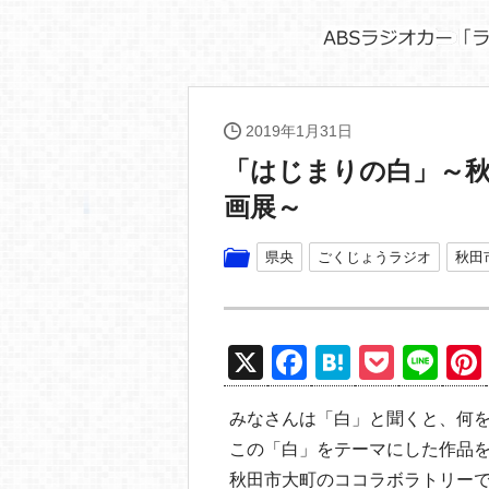
2019年1月31日
「はじまりの白」～秋
画展～
県央
ごくじょうラジオ
秋田
X
F
H
P
Li
a
at
o
n
みなさんは「白」と聞くと、何
c
e
ck
e
この「白」をテーマにした作品
e
n
et
秋田市大町のココラボラトリー