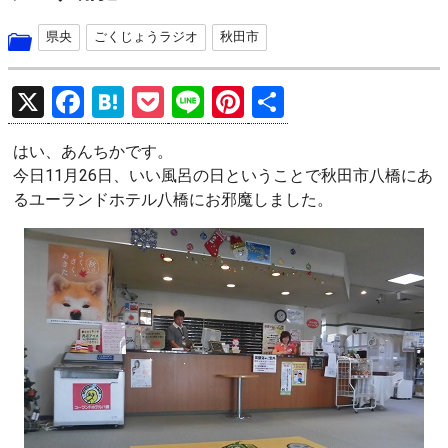
県央
ごくじょうラジオ
秋田市
X
F
H
P
Li
Pi
共
a
at
o
n
nt
有
はい、あんちかです。
ce
e
ck
e
er
今日11月26日、いい風呂の日ということで秋田市八橋にあ
b
n
et
es
るユーランドホテル八橋にお邪魔しました。
o
a
t
o
k