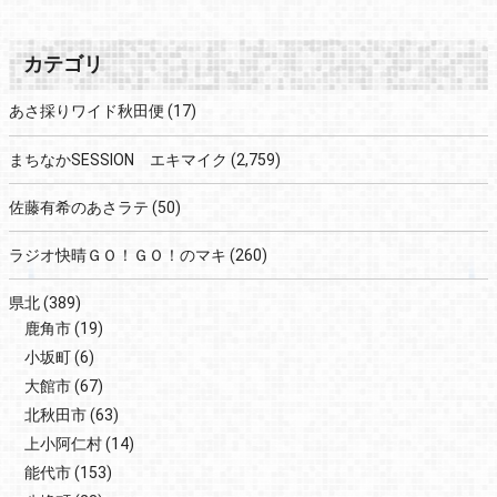
カテゴリ
あさ採りワイド秋田便
(17)
まちなかSESSION エキマイク
(2,759)
佐藤有希のあさラテ
(50)
ラジオ快晴ＧＯ！ＧＯ！のマキ
(260)
県北
(389)
鹿角市
(19)
小坂町
(6)
大館市
(67)
北秋田市
(63)
上小阿仁村
(14)
能代市
(153)