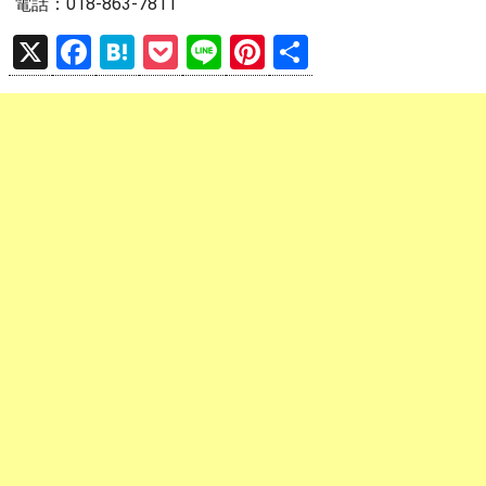
電話：018-863-7811
X
F
H
P
Li
Pi
共
a
at
o
n
nt
有
ce
e
ck
e
er
b
n
et
es
o
a
t
o
k