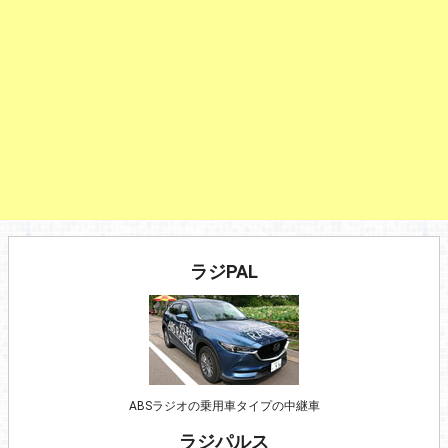
ラジPAL
ABSラジオの乗用車タイプの中継車
ラジパルス