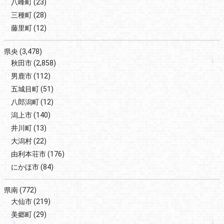
八峰町
(23)
三種町
(28)
藤里町
(12)
県央
(3,478)
秋田市
(2,858)
男鹿市
(112)
五城目町
(51)
八郎潟町
(12)
潟上市
(140)
井川町
(13)
大潟村
(22)
由利本荘市
(176)
にかほ市
(84)
県南
(772)
大仙市
(219)
美郷町
(29)