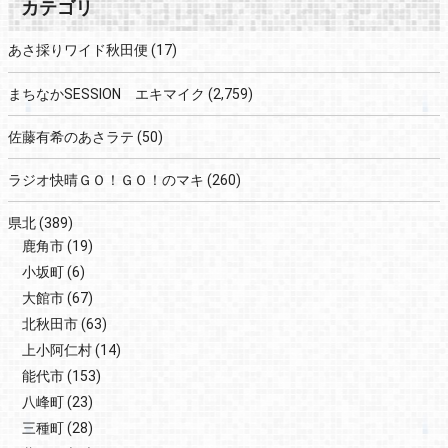
カテゴリ
あさ採りワイド秋田便
(17)
まちなかSESSION エキマイク
(2,759)
佐藤有希のあさラテ
(50)
ラジオ快晴ＧＯ！ＧＯ！のマキ
(260)
県北
(389)
鹿角市
(19)
小坂町
(6)
大館市
(67)
北秋田市
(63)
上小阿仁村
(14)
能代市
(153)
八峰町
(23)
三種町
(28)