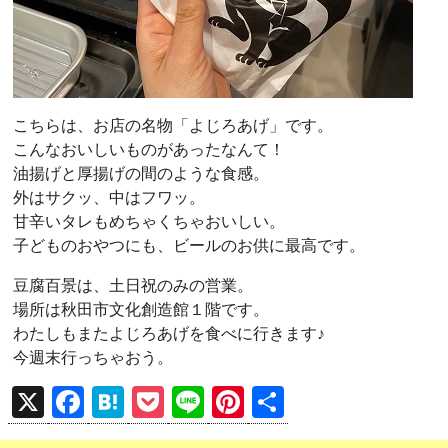
こちらは、お店の名物「よじろあげ」です。
こんなおいしいものがあったなんて！
油揚げと厚揚げの間のような食感。
外はサクッ、中はフワッ。
甘辛いタレもめちゃくちゃおいしい。
子どものおやつにも、ビールのお供に最高です。
豆腐百景は、土日祝のみの営業。
場所は秋田市文化創造館１階です。
わたしもまたよじろあげを食べに行きます♪
今週末行っちゃおう。
X
F
H
P
Li
Pi
共
a
at
o
n
nt
有