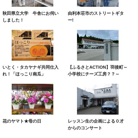
秋田県立大学 牛舎にお伺い
由利本荘市のストリートギタ
しました！
ー!
いとく・タカヤナギ共同仕入
【ふるさとACTION】羽後町～
れ！「ほっこり南瓜」
小学校にチーズ工房？？～
花のヤマト★母の日
レッスン生の企画による０才
からのコンサート