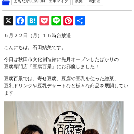
まちなかSESSION エキマイク
県央
秋田市
X
F
H
P
Li
Pi
共
a
at
o
n
nt
有
５月２２日（月）１５時台放送
ce
e
ck
e
er
b
n
et
es
こんにちは。石田鮎美です。
o
a
t
今日は秋田市文化創造館に先月オープンしたばかりの
o
豆腐専門店「豆腐百景」にお邪魔しました！
k
豆腐百景では、寄せ豆腐、豆腐や豆乳を使った総菜、
豆乳ドリンクや豆乳デザートなど様々な商品を展開してい
ます。